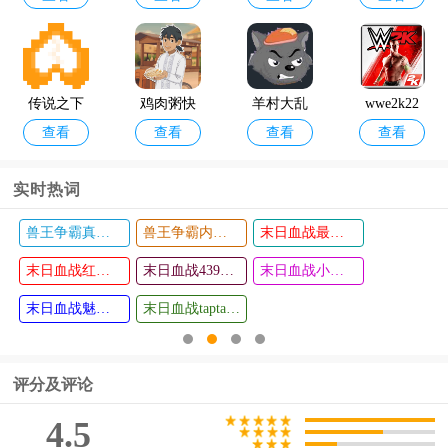
版
版
传说之下
鸡肉粥快
羊村大乱
wwe2k22
查看
查看
查看
查看
全然不信
递游戏(Bu
斗小游戏
免费版
帕派瑞斯
bur Ayam
(XYY)
实时热词
Express)
兽王争霸真正破解版
兽王争霸内购破解版无限购买东西2024
末日血战最新版
鲤重制版
东周模拟
查看
查看
游戏
末日血战红包版
战最新版
末日血战4399版
末日血战小米版
末日血战魅族版
末日血战taptap版
评分及评论
4.5