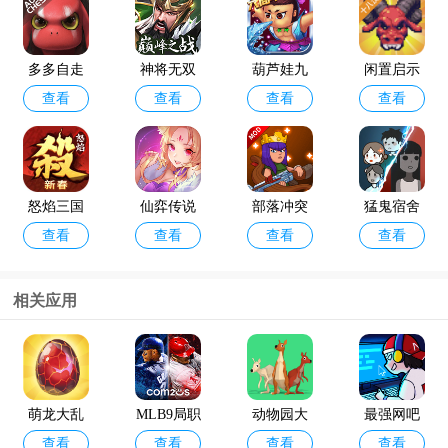
多多自走
神将无双
葫芦娃九
闲置启示
查看
查看
查看
查看
棋官方版
最新版
游版
录手游
怒焰三国
仙弈传说
部落冲突
猛鬼宿舍
查看
查看
查看
查看
杀oppo版
手游taptap
破解版202
最新版破
4年最新版
解版
(Null’s Cla
相关应用
sh)
咸鱼之王
金铲铲之
查看
查看
最新版本
战体验服
官方版202
萌龙大乱
MLB9局职
动物园大
最强网吧
4
查看
查看
查看
查看
斗游客版
棒23最新
亨手机版
游戏官方