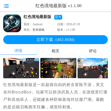
红色境地最新版 v1.1.00
红色境地最新版
官方
系统：
Android
日期：
2026-07-29
类别：
安卓游戏
版本：
v1.1.00
立即下
载
(402.86M)
详情
相关
评论
红色境地最新版是一款超级自由的射击冒险手游，英文
名叫BloodBox。玩家可以扮演武装人员，在游戏里打僵
尸和其他坏人，还能建各种防御基地对抗僵尸潮。最酷
的是还能召唤跑车狂飙，感觉特刺激。