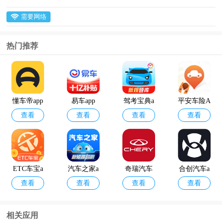
需要网络
热门推荐
懂车帝app
易车app
驾考宝典a
平安车险A
查看
查看
查看
查看
官方正版
pp官方版
PP官方版
ETC车宝a
汽车之家a
奇瑞汽车
合创汽车a
查看
查看
查看
查看
pp
pp2024最
官方版app
pp
新版
相关应用