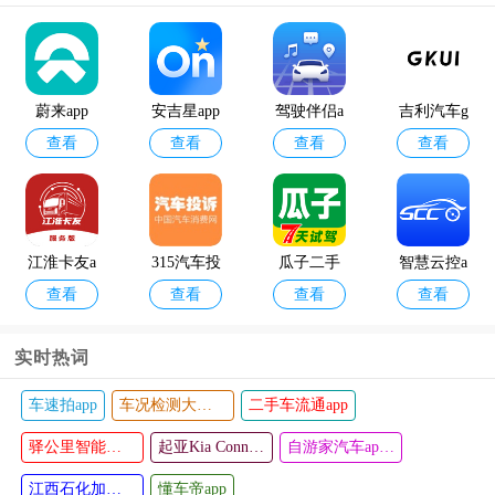
车行易app
懒人学车a
查看
查看
pp
蔚来app
安吉星app
驾驶伴侣a
吉利汽车g
查看
查看
查看
查看
最新版本
pp
kui
江淮卡友a
315汽车投
瓜子二手
智慧云控a
查看
查看
查看
查看
pp服务版
诉app
车
pp
实时热词
懂车帝2024最新版本
懂车帝二手车app
懂车帝汽车报价大全
广汽传祺a
元贝驾考2
查看
查看
pp
懂车帝旧版本
025年最新
车300二手车估价
白菜二手车app
版
爱卡汽车app
优信二手车app