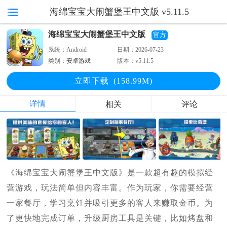
海绵宝宝大闹蟹堡王中文版 v5.11.5
海绵宝宝大闹蟹堡王中文版
官方
系统：
Android
日期：
2026-07-23
类别：
安卓游戏
版本：
v5.11.5
立即下
载
(158.99M)
详情
相关
评论
《海绵宝宝大闹蟹堡王中文版》是一款超有趣的模拟经
营游戏，玩法简单但内容丰富。作为玩家，你需要经营
一家餐厅，学习烹饪并吸引更多的客人来赚取金币。为
了更快地完成订单，升级厨房工具是关键，比如烤盘和