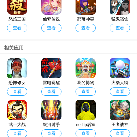
怒焰三国
仙弈传说
部落冲突
猛鬼宿舍
查看
查看
查看
查看
杀oppo版
手游taptap
破解版202
最新版破
4年最新版
解版
(Null’s Cla
相关应用
sh)
咸鱼之王
金铲铲之
查看
查看
最新版本
战体验服
官方版202
恐怖修女
雷电觉醒
我的博物
火柴人特
4
查看
查看
查看
查看
鬼魂模式
九游版
馆故事最
工行动最
版本
新版(My
新版本
Museum St
ory)
武士大战
银河射手
noclip后室
王者战神
查看
查看
查看
查看
僵尸2
官方版
联机版
手游