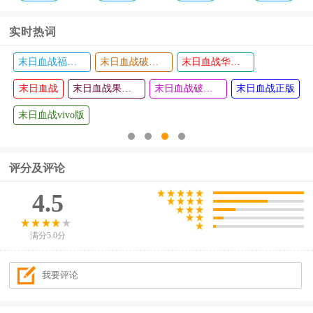
实时热词
末日血战福利版
末日血战破解版无限钻石无限金币版
末日血战华为版
星夜骑士
勇者传承
查看
查看
末日血战
中文版本
(0.1折鬼灭
末日血战果盘版
末日血战破解版无限钻石2024
末日血战正版
免费版)
末日血战vivo版
评分及评论
4.5
满分5.0分