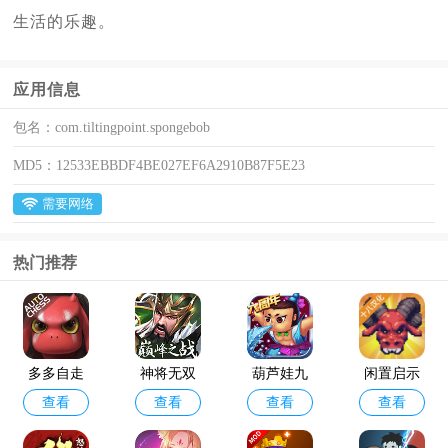
生活的乐趣。
应用信息
包名：
com.tiltingpoint.spongebob
MD5：
12533EBBDF4BE027EF6A2910B87F5E23
需要网络
热门推荐
多多自走
神将无双
葫芦娃九
闲置启示
查看
查看
查看
查看
棋官方版
最新版
游版
录手游