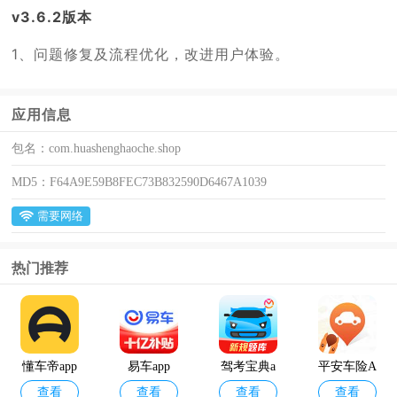
v3.6.2版本
1、问题修复及流程优化，改进用户体验。
应用信息
包名：
com.huashenghaoche.shop
MD5：
F64A9E59B8FEC73B832590D6467A1039
需要网络
热门推荐
懂车帝app
易车app
驾考宝典a
平安车险A
查看
查看
查看
查看
官方正版
pp官方版
PP官方版