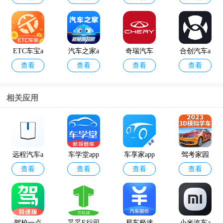
ETC车宝a
汽车之家a
奇瑞汽车
合创汽车a
查看
查看
查看
查看
pp
pp2024最
官方版app
pp
新版
相关应用
车行易app
懒人学车a
查看
查看
pp
远程汽车a
车学堂app
车享家app
驾考家园
查看
查看
查看
查看
pp
官方版
驾校一点
妥妥E行司
易车极速
小米汽车a