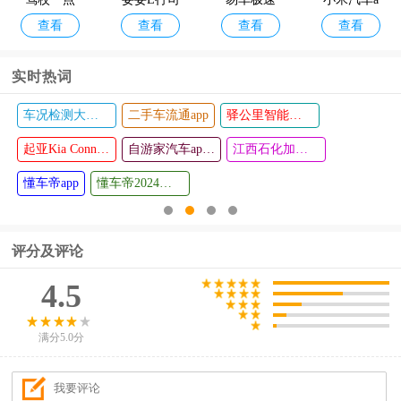
查看
查看
查看
查看
通极速版a
机端
版app
pp
pp
实时热词
车况检测大师app
二手车流通app
驿公里智能洗车app
象司机app
Alibi行车
查看
查看
起亚Kia Connect app官方版
记录仪
自游家汽车app(NIUTRON)
江西石化加油app
懂车帝app
懂车帝2024最新版本
评分及评论
4.5
满分5.0分