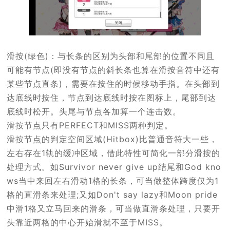
滑按(绿色)：与长条的区别为头部和尾部的位置不同且
可能有节点(即没有节点的斜长条也算在滑按音符中还有
某些节点直条)，需要在按住的时候移动手指。在头部到
达底线时按住，节点到达底线时按在图标上，尾部到达
底线时松开。头尾与节点各加算一个连击数。
滑按节点只有PERFECT和MISS两种判定。
滑按节点的判定空间区域(Hitbox)比普通音符大一些，
左右存在1轨的缓冲区域，借此特性可简化一部分滑按的
处理方式。如Survivor never give up结尾和God kno
ws当中来回左右滑动1格的长条，可当做整体跨度仅为1
格的直滑条来处理;又如Don't say lazy和Moon pride
中滑1格又立马回来的滑条，可当做直滑条处理，只要开
头靠近两格的中心开始滑就不至于MISS。