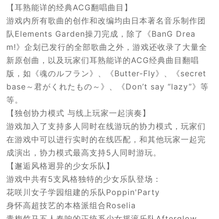
【耳熟能详的经典ACG翻唱曲目】
游戏内所有歌曲的创作和改编均由日本著名音乐制作团
队Elements Garden操刀完成，除了《BanG Drea
m!》企划已发行的全部歌曲之外，游戏还收录了大量全
新原创曲，以及玩家们耳熟能详的ACG经典曲目翻唱
版，如《魂のルフラン》、《Butter-Fly》、《secret
base～君がくれたもの～》、《Don’t say “lazy”》等
等。
【独创协力模式 与线上玩家一起演奏】
游戏加入了支持多人同时在线游玩的协力模式，玩家们
在游戏中可以进行实时的在线匹配，和其他玩家一起完
成演出，协力模式最高支持5人同时游玩。
【邂逅风格迥异的少女乐队】
游戏中共有5支风格独特的少女乐队登场：
花咲川女子学园组建的乐队Poppin'Party
身怀高超技艺的本格派组合Roselia
青梅竹马五人奏响的正统系少女摇滚乐队Afterglow