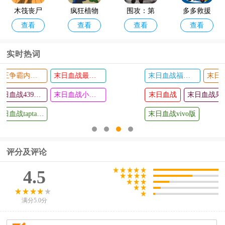
木筏丧尸
疯狂植物
围攻：第
多多救援
查看
查看
查看
查看
战争最新
二次世界
队小游戏
版
大战
实时热词
末日血战福利版
末日血战破解版无限钻石无限金币版
末日血战华为版
公主整理
推拉英雄
查看
查看
房间小游
末日血战
末日血战果盘版
末日血战破解版无限钻石2024
末日血战正版
戏
末日血战vivo版
评分及评论
4.5
满分5.0分