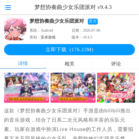
梦想协奏曲少女乐团派对 v9.4.3
梦想协奏曲少女乐团派对
官方
系统：
Android
日期：
2026-07-06
类别：
安卓游戏
版本：
v9.4.3
立即下
载
(176.23M)
详情
相关
评论
这款《梦想协奏曲少女乐团派对》手游是由bilibili推出
的音乐游戏，结合了日系二次元风格和丰富的乐队元
素。玩家在游戏中扮演Live House的工作人员，需要招
募五支不同风格的少女乐队，并帮助她们实现音乐梦