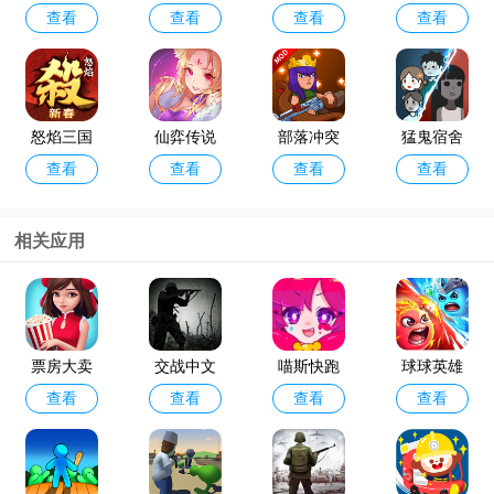
查看
查看
查看
查看
棋官方版
最新版
游版
录手游
怒焰三国
仙弈传说
部落冲突
猛鬼宿舍
查看
查看
查看
查看
杀oppo版
手游taptap
破解版202
最新版破
4年最新版
解版
(Null’s Cla
相关应用
sh)
咸鱼之王
金铲铲之
查看
查看
最新版本
战体验服
官方版202
票房大卖
交战中文
喵斯快跑
球球英雄
4
查看
查看
查看
查看
王台服
版
国际服
辅助器脚
本2024