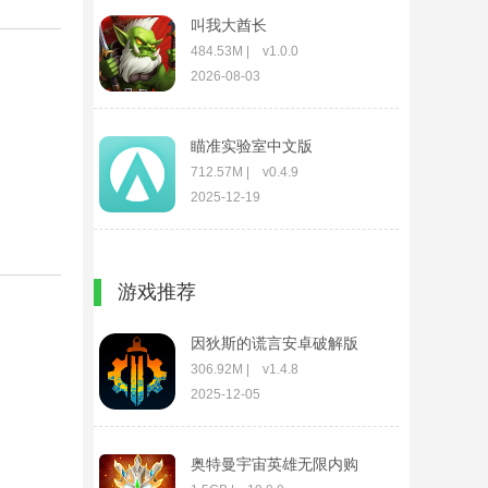
叫我大酋长
484.53M | v1.0.0
2026-08-03
瞄准实验室中文版
712.57M | v0.4.9
2025-12-19
实况足球破解版
游戏推荐
1.86G | v10.5.0
2026-08-03
因狄斯的谎言安卓破解版
306.92M | v1.4.8
2025-12-05
奥特曼宇宙英雄无限内购
破解版最新版2024