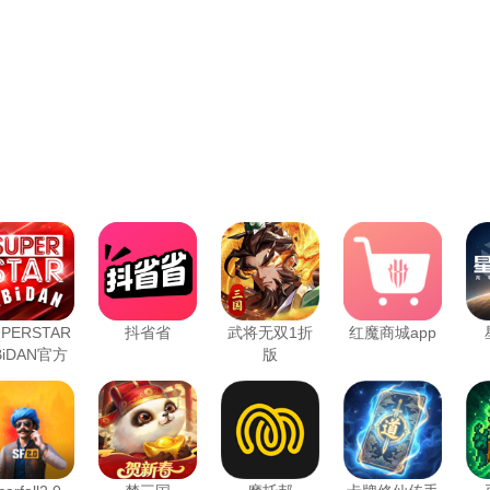
PERSTAR
抖省省
武将无双1折
红魔商城app
BiDAN官方
版
版