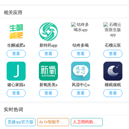
版
相关应用
华为穿戴a
京东健康a
查看
查看
pp
pp最新版
生酮减肥a
新特药app
咕咚多喝
石榴云医
查看
查看
查看
查看
pp
水app
医生版app
健心家园a
新氧医美a
风湿中心a
睡眠催眠
查看
查看
查看
查看
pp
pp
pp
大师官方
版
实时热词
觅健app官方版
da fit智能手环app
人卫用药助手手机版
看舌头app
健康之路