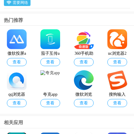
需要网络
热门推荐
傲软投屏a
茄子互传a
360手机助
uc浏览器2
查看
查看
查看
查看
pp
pp
手极速版a
024最新版
pp
qq浏览器
夸克app
微软浏览
搜狗输入
查看
查看
查看
查看
官方版
器手机版
法官方正
版
相关应用