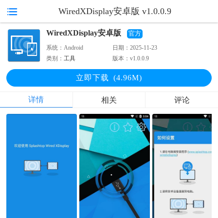
WiredXDisplay安卓版 v1.0.0.9
WiredXDisplay安卓版
官方
系统：
Android
日期：
2025-11-23
类别：
工具
版本：
v1.0.0.9
立即下
载
(4.96M)
详情
相关
评论