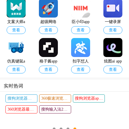
讯飞输入
百度输入
查看
查看
法app
法最新版
本2024
文案大师a
超级网络
臣小印app
一键录屏
查看
查看
查看
查看
pp
加速器app
官方版
最新版
仿真键鼠a
格子酱app
扣字怼人
炫图ai app
查看
查看
查看
查看
pp
安卓版
输入法app
实时热词
搜狗浏览器老版本手机版
360极速浏览器手机版
搜狗浏览器app免费最新版
无极免RO
Picchi app
查看
查看
OT版
360浏览器最新版本
搜狗输入法2024最新版