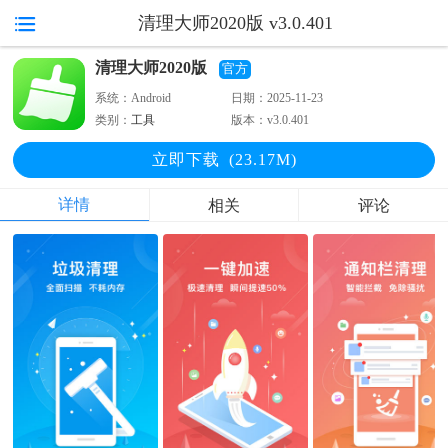
清理大师2020版 v3.0.401
清理大师2020版
官方
系统：
Android
日期：
2025-11-23
类别：
工具
版本：
v3.0.401
立即下
载
(23.17M)
详情
相关
评论