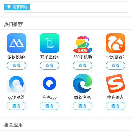
需要网络
热门推荐
傲软投屏a
茄子互传a
360手机助
uc浏览器2
查看
查看
查看
查看
pp
pp
手极速版a
024最新版
pp
qq浏览器
夸克app
微软浏览
搜狗输入
查看
查看
查看
查看
官方版
器手机版
法官方正
版
相关应用