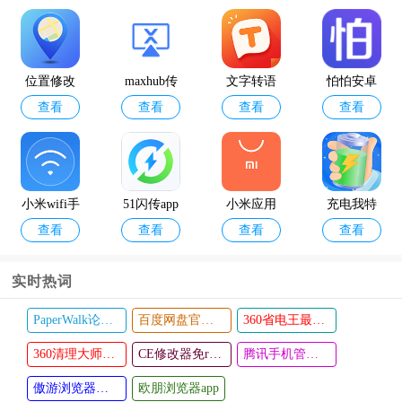
讯飞输入
百度输入
查看
查看
法app
法最新版
本2024
位置修改
maxhub传
文字转语
怕怕安卓
查看
查看
查看
查看
器安卓版
屏助手app
音配音软
版
件
小米wifi手
51闪传app
小米应用
充电我特
查看
查看
查看
查看
机app
市场app
牛app
实时热词
PaperWalk论文查重app
百度网盘官方版
360省电王最新版
手机数据
QClaw手
查看
查看
大师兄app
360清理大师极速版最新版
机版
CE修改器免root版2024
腾讯手机管家app官方正版
傲游浏览器旧版本
欧朋浏览器app