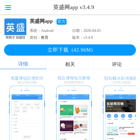
英盛网app v3.4.9
英盛网app
官方
系统：
Android
日期：
2026-04-01
类别：
教育
版本：
v3.4.9
立即下
载
(42.96M)
详情
相关
评论