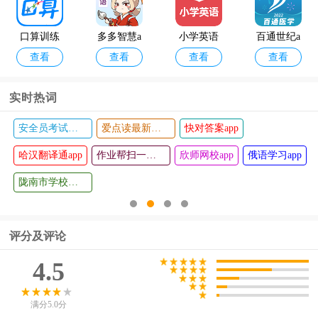
口算训练
多多智慧a
小学英语
百通世纪a
查看
查看
查看
查看
师app
pp
通app
pp
实时热词
安全员考试宝典app
爱点读最新版本
快对答案app
词根词缀
摩托车驾
查看
查看
记忆字典a
哈汉翻译通app
考一点通
作业帮扫一扫答题软件
欣师网校app
俄语学习app
pp
最新版本
陇南市学校安全教育平台app
评分及评论
4.5
满分5.0分