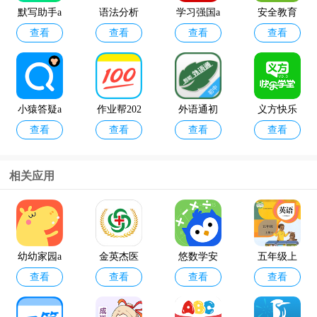
默写助手a
语法分析
学习强国a
安全教育
查看
查看
查看
查看
pp官方版
助手app
pp
平台最新
版本
小猿答疑a
作业帮202
外语通初
义方快乐
查看
查看
查看
查看
pp
4最新版
中版app最
学堂
新版2024
相关应用
金山背单
google翻译
查看
查看
词app
app
幼幼家园a
金英杰医
悠数学安
五年级上
查看
查看
查看
查看
pp
学app
卓版
册英语点
读软件