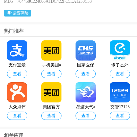
MD5：
764458C224806A1DC422FC5EA1230C53
需要网络
热门推荐
支付宝最
手机美团a
国家医保
饿了么外
查看
查看
查看
查看
新版2024
pp
服务平台a
卖app最新
pp
版本
大众点评
美团官方
墨迹天气a
交管12123
查看
查看
查看
查看
网app手机
最新版本
pp
最新版本
客户端
相关应用