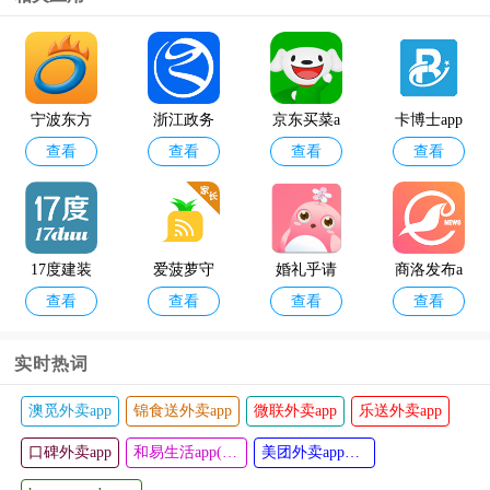
国家反诈
中国移动a
查看
查看
中心最新
pp最新版
版本app
宁波东方
浙江政务
京东买菜a
卡博士app
查看
查看
查看
查看
热线app
服务网app
pp
17度建装
爱菠萝守
婚礼乎请
商洛发布a
查看
查看
查看
查看
租售app
护家长端a
柬app
pp
pp
实时热词
澳觅外卖app
锦食送外卖app
微联外卖app
乐送外卖app
别墅设计
桐行通app
查看
查看
口碑外卖app
案例app
和易生活app(和易外卖)
美团外卖app官方版