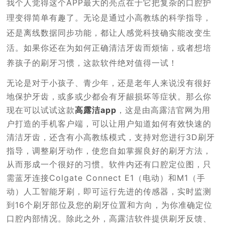
我个人觉得这个APP最大的亮点在于它把复杂的口腔护
理变得简单有趣了。无论是通过小高教练的科学指导，
还是离线数据同步功能，都让人感觉科技确实能改变生
活。如果你还在为如何正确清洁牙齿而烦恼，或者想培
养孩子的刷牙习惯，这款软件绝对值得一试！
无论是对于小孩子、青少年，还是老年人来说没有很好
地保护牙齿，或多或少都会有牙龈损坏等症状。那么你
现在可以试试这款
高露洁app
，这是由高露洁官网为用
户打造的手机客户端，可以让用户知道如何有效快速的
清洁牙齿，还含有小高教练模式，支持对您进行3D刷牙
指导，调整刷牙动作，使您自如掌握良好的刷牙方法，
从而形成一个很好的习惯。软件内还有口腔定位图，只
需蓝牙连接Colgate Connect E1（电动）和M1（手
动）人工智能牙刷，即可运行先进的传感器，实时监测
到16个刷牙部位及您的刷牙位置和方向，为你准确定位
口腔内部情况。除此之外，高露洁软件提供刷牙反馈、