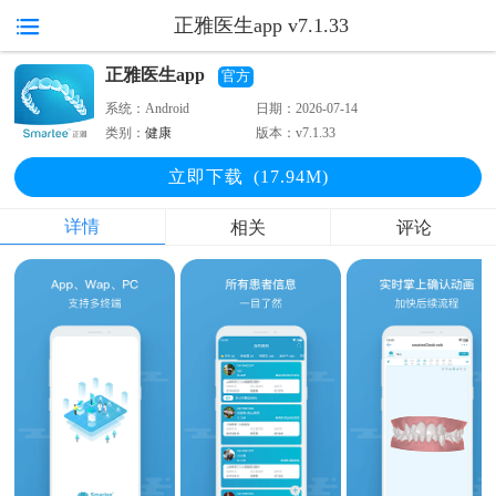
正雅医生app v7.1.33
正雅医生app
官方
系统：
Android
日期：
2026-07-14
类别：
健康
版本：
v7.1.33
立即下
载
(17.94M)
详情
相关
评论