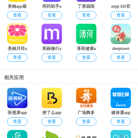
美柚app最
用药助手a
丁香园医
zepp life官
查看
查看
查看
查看
新版
pp
学论坛app
方版
美柚月经a
美丽修行a
薄荷健康a
sleeptown
查看
查看
查看
查看
pp
pp
pp官方正
睡眠小镇
版
相关应用
华为穿戴a
京东健康a
查看
查看
pp
pp最新版
医视屏app
便了么app
广场舞多
健保通app
查看
查看
查看
查看
安卓版
多app