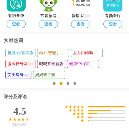
有啦备孕
常青藤网
普康宝app
青颜医疗
查看
查看
查看
查看
助手app
上药店app
美容app
实时热词
觅健app官方版
da fit智能手环app
人卫用药助手手机版
健康天津a
感之度体
查看
查看
微医挂号网app
pp
吗吗答最新版
温app
健康中山官方版
艾美瘦身app
妈妈来了安卓版
评分及评论
4.5
满分5.0分