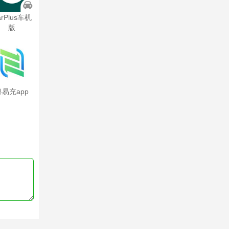
arPlus车机
版
粤易充app