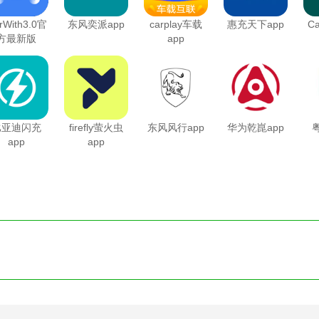
rWith3.0官
东风奕派app
carplay车载
惠充天下app
C
方最新版
app
比亚迪闪充
firefly萤火虫
东风风行app
华为乾崑app
app
app