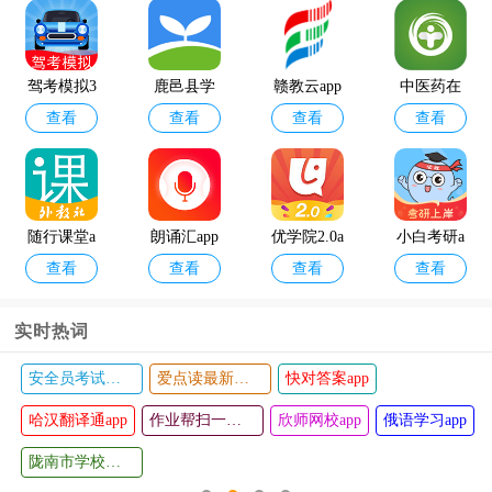
金山背单
google翻译
查看
查看
词app
app
驾考模拟3
鹿邑县学
赣教云app
中医药在
查看
查看
查看
查看
d最新版
校安全教
线app
育平台app
随行课堂a
朗诵汇app
优学院2.0a
小白考研a
查看
查看
查看
查看
pp
pp
pp(原名研
小白)
实时热词
安全员考试宝典app
爱点读最新版本
快对答案app
墨客书法
百姓法治
查看
查看
哈汉翻译通app
字典app
宝典app
作业帮扫一扫答题软件
欣师网校app
俄语学习app
陇南市学校安全教育平台app