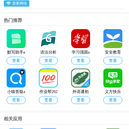
需要网络
热门推荐
默写助手a
语法分析
学习强国a
安全教育
查看
查看
查看
查看
pp官方版
助手app
pp
平台最新
版本
小猿答疑a
作业帮202
外语通初
义方快乐
查看
查看
查看
查看
pp
4最新版
中版app最
学堂
新版2024
相关应用