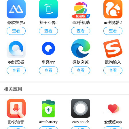
傲软投屏a
茄子互传a
360手机助
uc浏览器2
查看
查看
查看
查看
pp
pp
手极速版a
024最新版
pp
qq浏览器
夸克app
微软浏览
搜狗输入
查看
查看
查看
查看
官方版
器手机版
法官方正
版
相关应用
讯飞输入
百度输入
查看
查看
法app
法最新版
本2024
脉俊语音
accubattery
easy touch
爱便签app