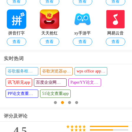
查看
查看
查看
查看
输入法app
pro中文破
虚拟按键
官方正式
解版
助手
版
拼音打字
天天抢红
xy手游平
网易云音
查看
查看
查看
查看
练习软件
包app
台
乐下载狗a
手机版
pp
实时热词
谷歌服务框架官方正版
谷歌浏览器app官方版
wps office app最新版
SatDump
Suno ai音
查看
查看
讯飞听见app
乐
百度企业网盘手机版
PaperYY论文查重app
PP论文查重助手手机版
51论文查重app
评分及评论
4.5