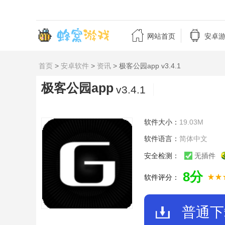


网站首页
安卓
首页
>
安卓软件
>
资讯
> 极客公园app v3.4.1
极客公园app
v3.4.1
软件大小：
19.03M
软件语言：
简体中文
安全检测：
无插件
8分
软件评分：
普通下