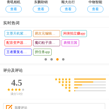
青吼相机
东鹏助销
顺大出行
中物智能
查看
查看
查看
查看
软件
宝
滑板车
新华冶金A
PP安卓(小
实时热词
铁马)
文墨天机紫薇斗数app
易次元编辑器手机版
闲侠拍立赚app
英语口语
365桌面天
查看
查看
秀软件
配音变声器手机版
气手机版
魔幻粒子浪漫表白
表情王国
王者重复名生成器
拼任务app
评分及评论
4.5
满分5.0分