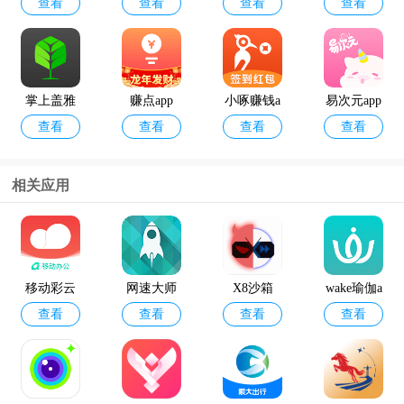
查看
查看
查看
查看
人
pp
语音引擎
pp官方版
最新版
掌上盖雅
赚点app
小啄赚钱a
易次元app
查看
查看
查看
查看
考勤app官
pp
方版
相关应用
12398能源
geektyper
查看
查看
监管热线a
模拟黑客
pp官方版
软件手机
移动彩云
网速大师
X8沙箱
wake瑜伽a
版
查看
查看
查看
查看
pp