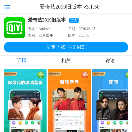
爱奇艺2019旧版本 v3.1.50
爱奇艺2019旧版本
官方
系统：
Android
日期：
2026-08-05
类别：
安卓软件
版本：
v3.1.50
立即下
载
(40 MB)
详情
相关
评论