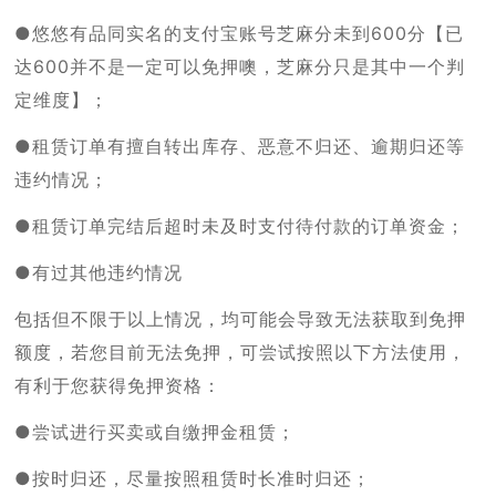
●悠悠有品同实名的支付宝账号芝麻分未到600分【已
达600并不是一定可以免押噢，芝麻分只是其中一个判
定维度】；
●租赁订单有擅自转出库存、恶意不归还、逾期归还等
违约情况；
●租赁订单完结后超时未及时支付待付款的订单资金；
●有过其他违约情况
包括但不限于以上情况，均可能会导致无法获取到免押
额度，若您目前无法免押，可尝试按照以下方法使用，
有利于您获得免押资格：
●尝试进行买卖或自缴押金租赁；
●按时归还，尽量按照租赁时长准时归还；