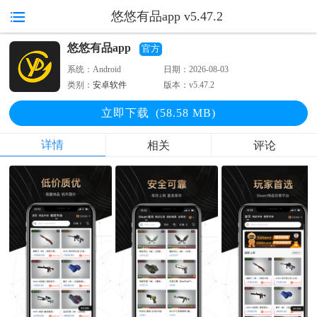
悠悠有品app v5.47.2
悠悠有品app
官方
系统：
Android
日期：
2026-08-03
类别：
安卓软件
版本：
v5.47.2
立即下
载
(58.58 MB)
详情
相关
评论