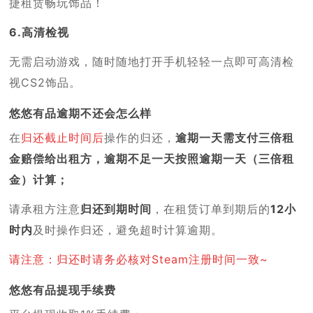
捷租赁畅玩饰品！
6.高清检视
无需启动游戏，随时随地打开手机轻轻一点即可高清检
视CS2饰品。
悠悠有品逾期不还会怎么样
在
归还截止时间后
操作的归还，
逾期一天需支付三倍租
金赔偿给出租方，逾期不足一天按照逾期一天（三倍租
金）计算；
请承租方注意
归还到期时间
，在租赁订单到期后的
12小
时内
及时操作归还，避免超时计算逾期。
请注意：归还时请务必核对Steam注册时间一致~
悠悠有品提现手续费