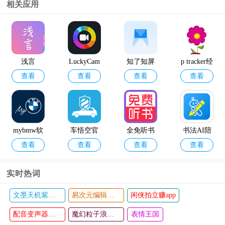
相关应用
12398能源
geektyper
查看
查看
监管热线a
模拟黑客
pp官方版
软件手机
浅言
LuckyCam
知了知屏
p tracker经
版
查看
查看
查看
查看
电视版
期跟踪器
精简版
mybmw软
车悟空官
全免听书
书法AI陪
查看
查看
查看
查看
件
方app软件
大全app
练最新版
(My GNS
实时热词
S)
文墨天机紫薇斗数app
易次元编辑器手机版
闲侠拍立赚app
考研单词
僵尸前线3
查看
查看
君软件
配音变声器手机版
D华为版
魔幻粒子浪漫表白
表情王国