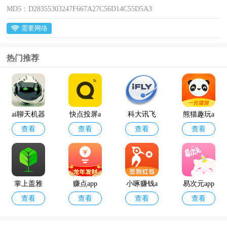
MD5：
D28355303247F667A27C56D14C55D5A3
需要网络
热门推荐
ai聊天机器
快点投屏a
科大讯飞
熊猫趣玩a
查看
查看
查看
查看
人
pp
语音引擎
pp官方版
最新版
掌上盖雅
赚点app
小啄赚钱a
易次元app
查看
查看
查看
查看
考勤app官
pp
方版