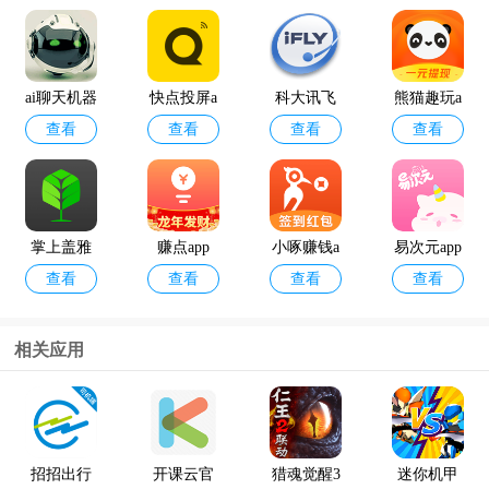
ai聊天机器
快点投屏a
科大讯飞
熊猫趣玩a
查看
查看
查看
查看
人
pp
语音引擎
pp官方版
最新版
掌上盖雅
赚点app
小啄赚钱a
易次元app
查看
查看
查看
查看
考勤app官
pp
方版
相关应用
12398能源
geektyper
查看
查看
监管热线a
模拟黑客
pp官方版
软件手机
招招出行
开课云官
猎魂觉醒3
迷你机甲