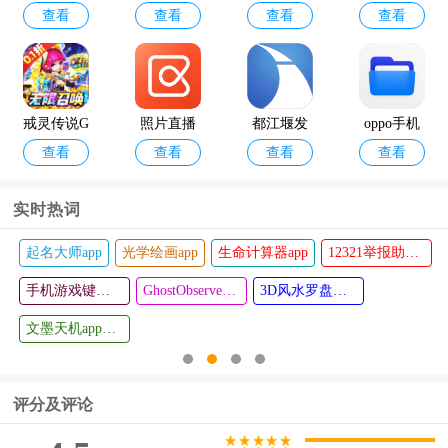
版
查看
查看
查看
查看
司机端
方版
60版本
大乱斗官
方正版
戒灵传说G
照片直播
都江堰发
oppo手机
查看
查看
查看
查看
M版
平台享像
布平台
文件管理a
派
pp
实时热词
起名大师app
光学绘画app
生命计算器app
12321举报助手app
麦兔小说a
正点工具
查看
查看
pp(花溪小
手机游戏键盘模拟器(Game Keyboard+)
箱apk
GhostObserver鬼魂探测器最新版
3D风水罗盘手机版
说)
文墨天机app最新版
评分及评论