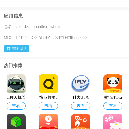
应用信息
包名：
com.deepl.mobiletranslator
MD5：
E1EF243C06AB5FA4207F7D478B880350
需要网络
热门推荐
ai聊天机器
快点投屏a
科大讯飞
熊猫趣玩a
查看
查看
查看
查看
人
pp
语音引擎
pp官方版
最新版