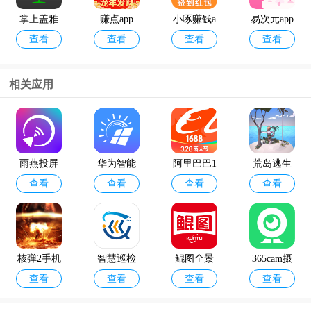
掌上盖雅
赚点app
小啄赚钱a
易次元app
查看
查看
查看
查看
考勤app官
pp
方版
相关应用
12398能源
geektyper
查看
查看
监管热线a
模拟黑客
pp官方版
软件手机
雨燕投屏
华为智能
阿里巴巴1
荒岛逃生
版
查看
查看
查看
查看
光伏
688货源批
模拟器最
发官方版
新版
核弹2手机
智慧巡检
鲲图全景
365cam摄
查看
查看
查看
查看
版
系统管理
相机
像头