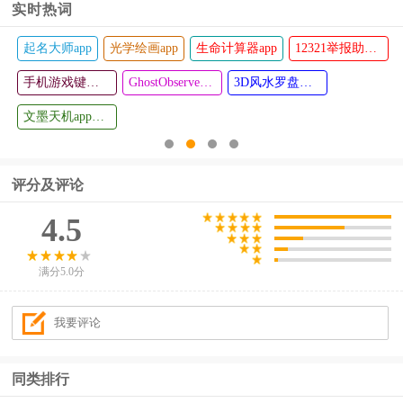
实时热词
起名大师app
光学绘画app
生命计算器app
12321举报助手app
深圳涵德
鸿雁教育
查看
查看
智心
手机游戏键盘模拟器(Game Keyboard+)
直播平台
GhostObserver鬼魂探测器最新版
3D风水罗盘手机版
文墨天机app最新版
评分及评论
4.5
满分5.0分
同类排行