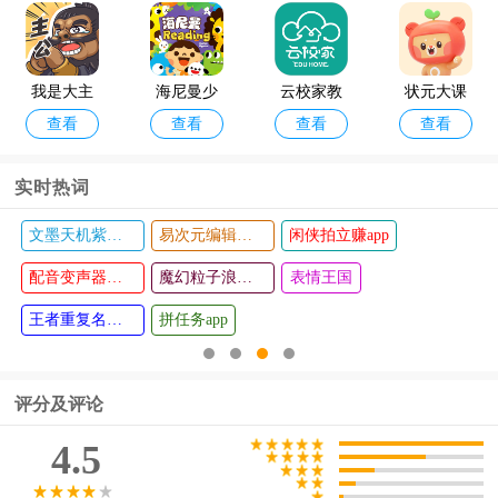
pp
我是大主
海尼曼少
云校家教
状元大课
查看
查看
查看
查看
公官方正
儿英语原
育平台官
堂官方
版
声绘本
方
实时热词
文墨天机紫薇斗数app
易次元编辑器手机版
闲侠拍立赚app
企销宝软
中培协同
查看
查看
件
配音变声器手机版
管理系统
魔幻粒子浪漫表白
表情王国
软件
王者重复名生成器
拼任务app
评分及评论
4.5