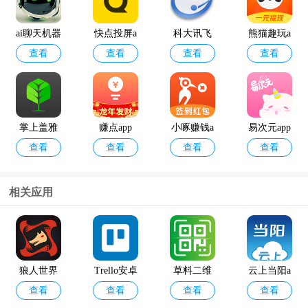
ai聊天机器
快点投屏a
科大讯飞
熊猫趣玩a
查看
查看
查看
查看
人
pp
语音引擎
pp官方版
最新版
掌上盖雅
赚点app
小啄赚钱a
易次元app
查看
查看
查看
查看
考勤app官
pp
方版
相关应用
12398能源
geektyper
查看
查看
监管热线a
模拟黑客
pp官方版
软件手机
狼人世界
Trello安卓
草料二维
云上当阳a
版
查看
查看
查看
查看
版官方版
码生成器a
pp