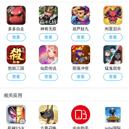
多多自走
神将无双
葫芦娃九
闲置启示
查看
查看
查看
查看
棋官方版
最新版
游版
录手游
怒焰三国
仙弈传说
部落冲突
猛鬼宿舍
查看
查看
查看
查看
杀oppo版
手游taptap
破解版202
最新版破
4年最新版
解版
(Null’s Cla
相关应用
sh)
咸鱼之王
金铲铲之
查看
查看
最新版本
战体验服
官方版202
死神VS火
六界召唤
虫虫助手
pubg国际