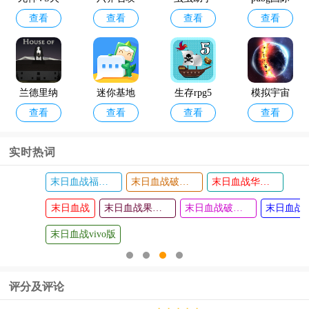
4
查看
查看
查看
查看
影绊2024
师百度版
地铁跑酷
服
最新版
横屏切换
工具
兰德里纳
迷你基地
生存rpg5
模拟宇宙
查看
查看
查看
查看
河的房子
官方版202
海盗冒险
毁灭模拟
内置菜单
4
之旅
器
实时热词
版
末日血战福利版
末日血战破解版无限钻石无限金币版
末日血战华为版
再构镜像
欧洲指挥
查看
查看
末日血战
官
末日血战果盘版
末日血战破解版无限钻石2024
末日血战正版
末日血战vivo版
评分及评论