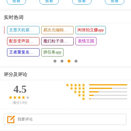
查看
查看
查看
查看
作战最新
落内购版
费版
版本
实时热词
文墨天机紫薇斗数app
易次元编辑器手机版
闲侠拍立赚app
语音导出
一木一宅
查看
查看
工具软件
配音变声器手机版
全屋定制
魔幻粒子浪漫表白
表情王国
王者重复名生成器
拼任务app
评分及评论
4.5
满分5.0分