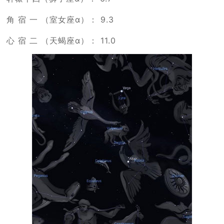
角 宿 一 （室女座α）： 9.3
心 宿 二 （天蝎座α）： 11.0