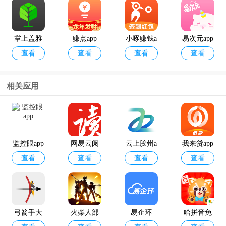
掌上盖雅
赚点app
小啄赚钱a
易次元app
查看
查看
查看
查看
考勤app官
pp
方版
相关应用
12398能源
geektyper
查看
查看
监管热线a
模拟黑客
pp官方版
软件手机
监控眼app
网易云阅
云上胶州a
我来贷app
版
查看
查看
查看
查看
读
pp
弓箭手大
火柴人部
易企环
哈拼音免