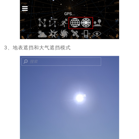
3、地表遮挡和大气遮挡模式