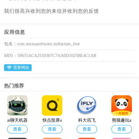
我们很高兴收到您的来信并收到您的反馈
应用信息
包名：
com.noctuasoftware.stellarium_free
MD5：
59655ACA2550307C7AA0D1025BE4C1AB
需要网络
热门推荐
ai聊天机器
快点投屏a
科大讯飞
熊猫趣玩a
查看
查看
查看
查看
人
pp
语音引擎
pp官方版
最新版