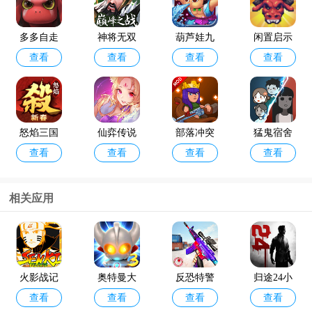
多多自走
神将无双
葫芦娃九
闲置启示
查看
查看
查看
查看
棋官方版
最新版
游版
录手游
怒焰三国
仙弈传说
部落冲突
猛鬼宿舍
查看
查看
查看
查看
杀oppo版
手游taptap
破解版202
最新版破
4年最新版
解版
(Null’s Cla
相关应用
sh)
咸鱼之王
金铲铲之
查看
查看
最新版本
战体验服
官方版202
火影战记
奥特曼大
反恐特警
归途24小
4
查看
查看
查看
查看
破解版满
乱斗3正版
破解版
时