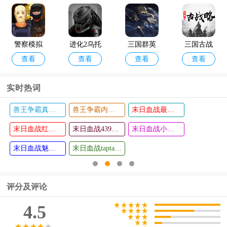
人物
警察模拟
进化2乌托
三国群英
三国古战
查看
查看
查看
查看
器3手机版
邦之战最
传7手机版
略手游官
新版
单机版
方正版
实时热词
兽王争霸真正破解版
兽王争霸内购破解版无限购买东西2024
末日血战最新版
漫威终极
异次元世
查看
查看
逆转官服
末日血战红包版
界软件
末日血战4399版
末日血战小米版
末日血战魅族版
末日血战taptap版
评分及评论
4.5