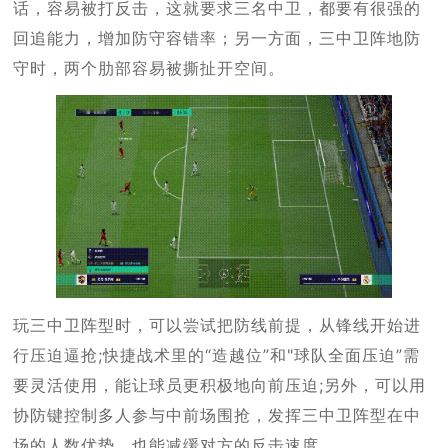
话，容易被打反击，这就要求三名中卫，都要有很强的
回追能力，增加防守容错率；另一方面，三中卫阵地防
守时，两个肋部容易被撕扯开空间。
玩三中卫阵型时，可以尝试把防线前提，从锋线开始进
行压迫逼抢;快捷战术里的“造越位”和"球队全面压迫”需
要灵活使用，能让球员更积极地向前压迫;另外，可以用
协防键控制多人参与中前场围抢，发挥三中卫阵型在中
场的人数优势，也能减缓对方的反击速度。