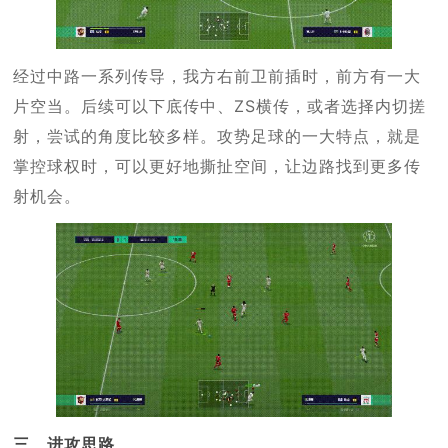
经过中路一系列传导，我方右前卫前插时，前方有一大
片空当。后续可以下底传中、ZS横传，或者选择内切搓
射，尝试的角度比较多样。攻势足球的一大特点，就是
掌控球权时，可以更好地撕扯空间，让边路找到更多传
射机会。
三、进攻思路