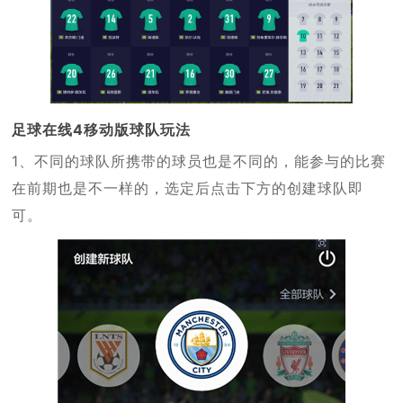
足球在线4移动版球队玩法
1、不同的球队所携带的球员也是不同的，能参与的比赛
在前期也是不一样的，选定后点击下方的创建球队即
可。