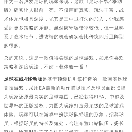
作为一名热爱足球的玩家来说，这款《足球在线4移动
版》确实让人眼前一亮。不仅画面真实、玩法丰富，战
术体系也极具深度，尤其是三中卫打法的加入，让我感
受到更多策略的乐趣。虽然防守容错率较低，但一旦熟
悉了战术细节，进攻端的机会确实会比传统四后卫阵型
多很多。
总的来说，这是一款值得尝试的足球游戏，如果你喜欢
策略和深度玩法，不妨下载体验一番！
足球在线4移动版
是基于顶级机引擎打造的一款写实足球
竞技游戏，采用EA最新的动作捕捉技术及球员面部扫描
为玩家还原最真实的足球氛围，已经获得FIFA、中超及
世界杯的正版授权，力图为玩家打造最顶级的足球游戏
体验。玩家可以在游戏中扮演球队经理的形象，招募球
员，根据球员的特长及短处，合理布置出站队伍，扬长