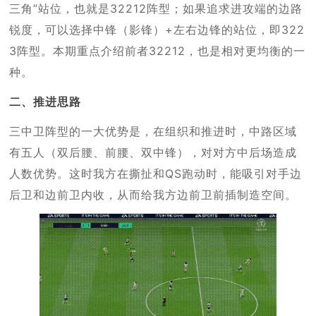
三角”站位，也就是32212阵型；如果追求进攻端的边路
锐度，可以选择中锋（影锋）+左右边锋的站位，即322
3阵型。本期重点介绍前者32212，也是相对更均衡的一
种。
二、推进思路
三中卫阵型的一大优势是，在组织和推进时，中路区域
有五人（双后腰、前腰、双中锋），对对方中后场造成
人数优势。这时我方在撕扯和QS跑动时，能吸引对手边
后卫和边前卫内收，从而给我方边前卫前插制造空间。