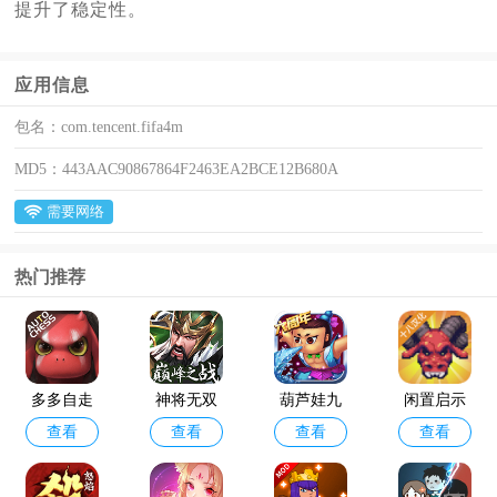
提升了稳定性。
应用信息
包名：
com.tencent.fifa4m
MD5：
443AAC90867864F2463EA2BCE12B680A
需要网络
热门推荐
多多自走
神将无双
葫芦娃九
闲置启示
查看
查看
查看
查看
棋官方版
最新版
游版
录手游