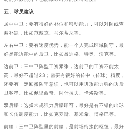
五、球员建议
居中中卫：要有很好的补位和移动能力，可以对防线查
漏补缺，比如范戴克、马尔蒂尼等。
左右中卫：要有速度优势，能一个人完成区域防守，最
好是能边能中的后卫，比如吕迪格、特奥、沃克等。
边前卫：三中卫阵型工资紧张，边前卫的工资不能太
高，最好不超过23；需要有很好的传中（传球）精度，
还要有一定回撤防守意识，也可以用进攻能力强的边后
卫客串。比如佩里西奇、阿什拉夫、卡洛斯等。
双后腰：选择常规强力后腰即可，最好是有不错的出球
和长传调度能力，比如克罗斯、基米希、博格巴等。
前腰：三中卫阵型里的前腰，是前场衔接的枢纽，最好