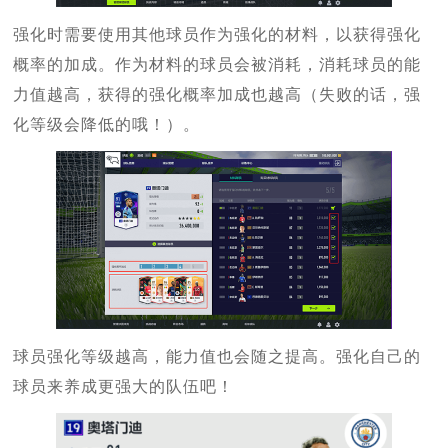
强化时需要使用其他球员作为强化的材料，以获得强化
概率的加成。作为材料的球员会被消耗，消耗球员的能
力值越高，获得的强化概率加成也越高（失败的话，强
化等级会降低的哦！）。
球员强化等级越高，能力值也会随之提高。强化自己的
球员来养成更强大的队伍吧！