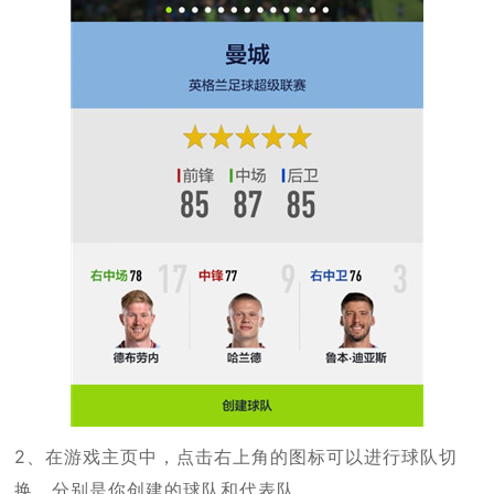
2、在游戏主页中，点击右上角的图标可以进行球队切
换，分别是你创建的球队和代表队