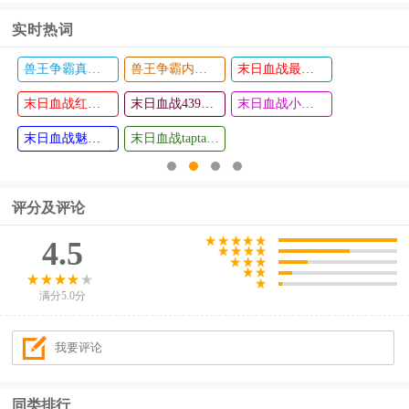
无限钻石
魔王最新
实时热词
版
版
兽王争霸真正破解版
兽王争霸内购破解版无限购买东西2024
末日血战最新版
沙威玛传
中世纪合
查看
查看
奇小店正
末日血战红包版
并游戏
末日血战4399版
末日血战小米版
版
末日血战魅族版
末日血战taptap版
评分及评论
4.5
满分5.0分
同类排行