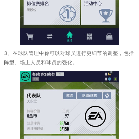
3、在球队管理中你可以对球员进行更细节的调整，包括
阵型、场上人员和球员的强化。