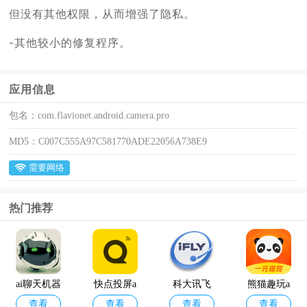
但没有其他权限，从而增强了隐私。
-其他较小的修复程序。
应用信息
包名：
com.flavionet.android.camera.pro
MD5：
C007C555A97C581770ADE22056A738E9
需要网络
热门推荐
ai聊天机器
快点投屏a
科大讯飞
熊猫趣玩a
查看
查看
查看
查看
人
pp
语音引擎
pp官方版