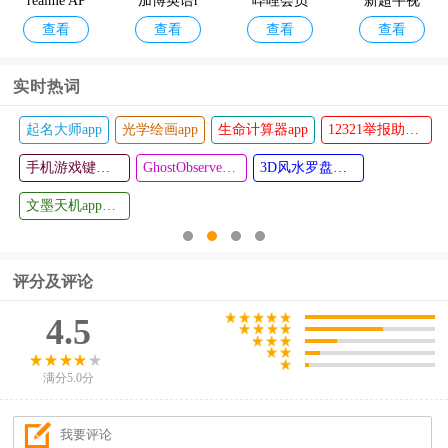
realme AP
加博英语r
哔哩会员
新超牛视
查看
查看
查看
查看
P
az课堂安
画质4in1
频软件无
卓版
V1.3 xp模
广告永久
实时热词
块
会员
起名大师app
光学绘画app
生命计算器app
12321举报助手app
外研之声-
省心素材
查看
查看
畅听正版
手机游戏键盘模拟器(Game Keyboard+)
库
GhostObserver鬼魂探测器最新版
3D风水罗盘手机版
教材读物
文墨天机app最新版
评分及评论
4.5
满分5.0分