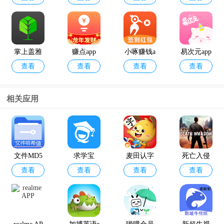
最新版
掌上盖雅
赚点app
小啄赚钱a
易次元app
查看
查看
查看
查看
考勤app官
pp
方版
相关应用
12398能源
geektyper
查看
查看
监管热线a
模拟黑客
pp官方版
软件手机
文件MD5
求学宝
麦田认字
死亡入侵
版
查看
查看
查看
查看
修改器
幼儿识字a
存活最新
pp
中文版