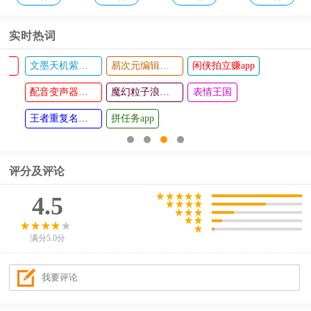
安装
实时热词
文墨天机紫薇斗数app
易次元编辑器手机版
闲侠拍立赚app
36人才网
云中歌手
查看
查看
配音变声器手机版
游官方版
魔幻粒子浪漫表白
表情王国
王者重复名生成器
拼任务app
评分及评论
4.5
满分5.0分