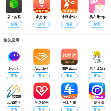
掌上盖雅
赚点app
小啄赚钱a
易次元app
查看
查看
查看
查看
考勤app官
pp
方版
相关应用
12398能源
geektyper
查看
查看
监管热线a
模拟黑客
pp官方版
软件手机
vivo蓝心
Audible亚
修图家app
筑壳建筑a
版
查看
查看
查看
查看
千询app
马逊有声
pp
读物官方
版
云端讷谟
辛选帮平
网上车市
一键修图
查看
查看
查看
查看
尔官方版
台
汽车报价
大师免费