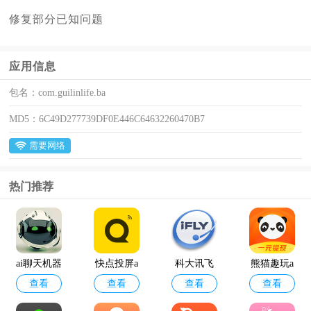
修复部分已知问题
应用信息
包名：
com.guilinlife.ba
MD5：
6C49D277739DF0E446C64632260470B7
需要网络
热门推荐
ai聊天机器
快点投屏a
科大讯飞
熊猫趣玩a
查看
查看
查看
查看
人
pp
语音引擎
pp官方版
最新版