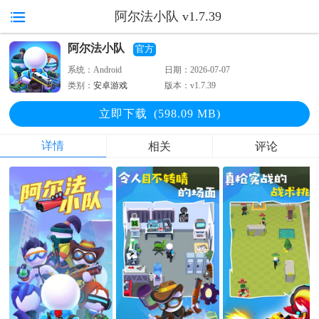
阿尔法小队 v1.7.39
阿尔法小队
官方
系统：
Android
日期：
2026-07-07
类别：
安卓游戏
版本：
v1.7.39
立即下
载
(598.09 MB)
详情
相关
评论