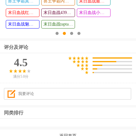
兽王争霸真正破解版
兽王争霸内购破解版无限购买东西2024
末日血战最新版
龙珠神之
风之峰官
查看
查看
战游戏
末日血战红包版
方正版(Wi
末日血战4399版
末日血战小米版
nd Peaks)
末日血战魅族版
末日血战taptap版
评分及评论
4.5
满分5.0分
同类排行
返回首页