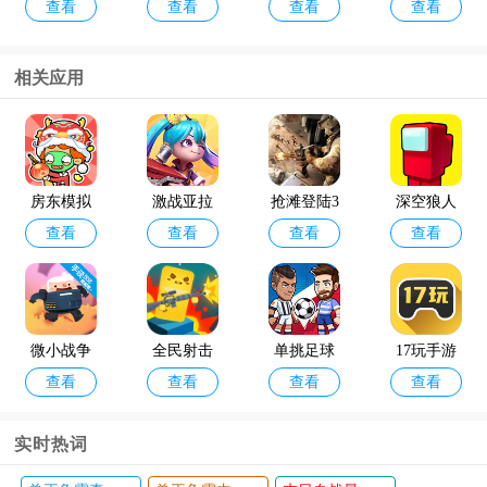
查看
查看
查看
查看
杀oppo版
手游taptap
破解版202
最新版破
4年最新版
解版
(Null’s Cla
相关应用
sh)
咸鱼之王
金铲铲之
查看
查看
最新版本
战体验服
官方版202
房东模拟
激战亚拉
抢滩登陆3
深空狼人
4
查看
查看
查看
查看
器官方正
特官方版
d手游oppo
版
版本
微小战争
全民射击
单挑足球
17玩手游
查看
查看
查看
查看
汉化版
小游戏手
小游戏
平台
机版
实时热词