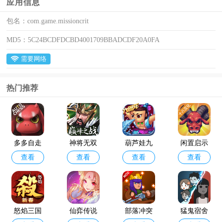
应用信息
包名：
com.game.missioncrit
MD5：
5C24BCDFDCBD4001709BBADCDF20A0FA
需要网络
热门推荐
多多自走
神将无双
葫芦娃九
闲置启示
查看
查看
查看
查看
棋官方版
最新版
游版
录手游
怒焰三国
仙弈传说
部落冲突
猛鬼宿舍