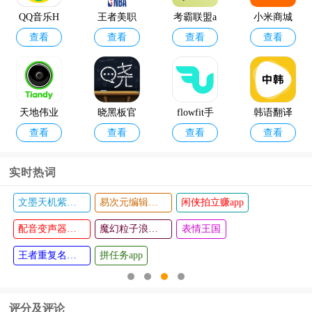
pp官方版
软件手机
QQ音乐H
王者美职
考霸联盟a
小米商城
版
查看
查看
查看
查看
D
篮2测试服
pp官方版
手机版
天地伟业
晓黑板官
flowfit手
韩语翻译
查看
查看
查看
查看
手机远程
方版
环app
软件
监控
实时热词
文墨天机紫薇斗数app
易次元编辑器手机版
闲侠拍立赚app
智能悬浮
云天化商
查看
查看
球app
配音变声器手机版
学院平台
魔幻粒子浪漫表白
表情王国
王者重复名生成器
拼任务app
评分及评论