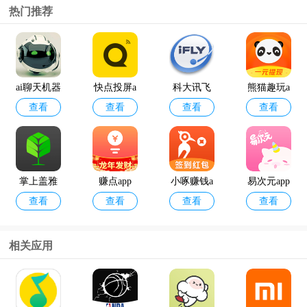
热门推荐
ai聊天机器
快点投屏a
科大讯飞
熊猫趣玩a
查看
查看
查看
查看
人
pp
语音引擎
pp官方版
最新版
掌上盖雅
赚点app
小啄赚钱a
易次元app
查看
查看
查看
查看
考勤app官
pp
方版
相关应用
12398能源
geektyper
查看
查看
监管热线a
模拟黑客