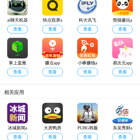
ai聊天机器
快点投屏a
科大讯飞
熊猫趣玩a
查看
查看
查看
查看
人
pp
语音引擎
pp官方版
最新版
掌上盖雅
赚点app
小啄赚钱a
易次元app
查看
查看
查看
查看
考勤app官
pp
方版
相关应用
12398能源
geektyper
查看
查看
监管热线a
模拟黑客
pp官方版
软件手机
冰城新闻a
大房鸭房
PUBG韩服
东吴秀财a
版
查看
查看
查看
查看
pp
产中介app
手游(배틀
pp手机版