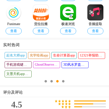
그라운드)
Funimate
货拉拉搬
极速浏览
音频提取
查看
查看
查看
查看
剪辑软件
家小哥
器手机版
器编辑器
软件
实时热词
12321举报助手app
文墨天机紫薇斗数app
易次元编辑器手机版
闲侠拍立赚app
学习时代
永鼎电管
查看
查看
官方版
配音变声器手机版
家软件
魔幻粒子浪漫表白
表情王国
王者重复名生成器
拼任务app
评分及评论
4.5