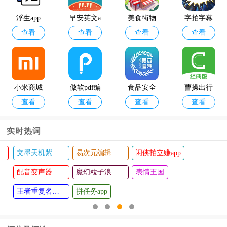
pp官方版
软件手机
浮生app
早安英文a
美食街物
字拍字幕
版
查看
查看
查看
查看
pp
语官方版
动画app官
方版
小米商城
傲软pdf编
食品安全
曹操出行
查看
查看
查看
查看
手机版
辑器
追溯平台
司机经典
版
实时热词
文墨天机紫薇斗数app
易次元编辑器手机版
闲侠拍立赚app
专律法律
金赫智能
查看
查看
咨询
配音变声器手机版
家居软件
魔幻粒子浪漫表白
表情王国
王者重复名生成器
拼任务app