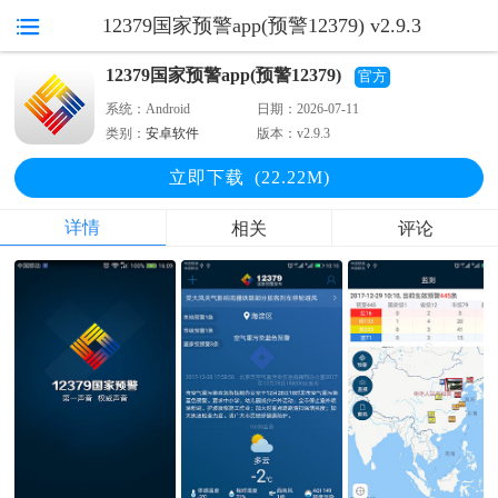
12379国家预警app(预警12379) v2.9.3
12379国家预警app(预警12379)
官方
系统：
Android
日期：
2026-07-11
类别：
安卓软件
版本：
v2.9.3
立即下
载
(22.22M)
详情
相关
评论