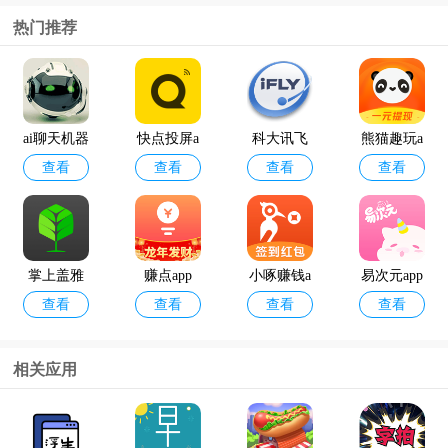
热门推荐
ai聊天机器
快点投屏a
科大讯飞
熊猫趣玩a
查看
查看
查看
查看
人
pp
语音引擎
pp官方版
最新版
掌上盖雅
赚点app
小啄赚钱a
易次元app
查看
查看
查看
查看
考勤app官
pp
方版
相关应用
12398能源
geektyper
查看
查看
监管热线a
模拟黑客