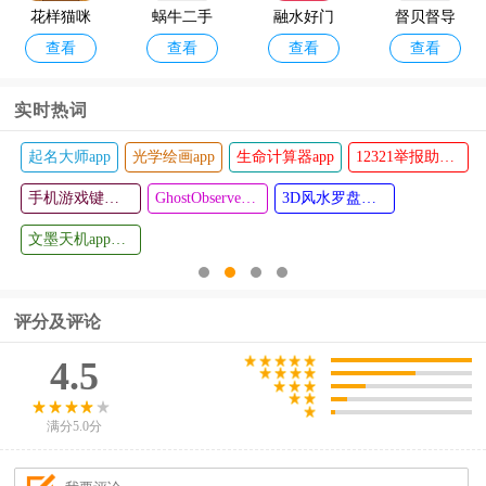
花样猫咪
蜗牛二手
融水好门
督贝督导
查看
查看
查看
查看
手游
货车交易
户招聘网
端安卓手
网
机版
实时热词
起名大师app
光学绘画app
生命计算器app
12321举报助手app
青木mp3
艺知荐
查看
查看
编辑器手
手机游戏键盘模拟器(Game Keyboard+)
GhostObserver鬼魂探测器最新版
3D风水罗盘手机版
机版
文墨天机app最新版
评分及评论
4.5
满分5.0分