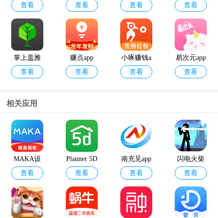
查看
查看
查看
查看
人
pp
语音引擎
pp官方版
最新版
掌上盖雅
赚点app
小啄赚钱a
易次元app
查看
查看
查看
查看
考勤app官
pp
方版
相关应用
12398能源
geektyper
查看
查看
监管热线a
模拟黑客
pp官方版
软件手机
MAKA设
Planner 5D
南充见app
闪电火柴
版
查看
查看
查看
查看
计软件
官方中文
最新版本
人最新版
版