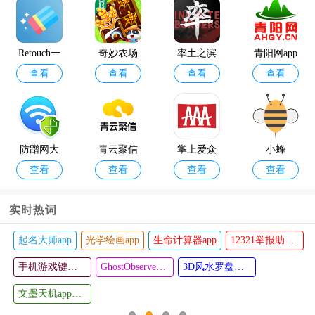
12398能源
geektyper
查看
查看
监管热线a
模拟黑客
pp官方版
软件手机
Retouch一
奇妙农场
率土之滨
青阳网app
版
查看
查看
查看
查看
键去水印P
最新版本
红包版
手机版
图app
防蹭网大
青云聚信
掌上爱众
小蜂
查看
查看
查看
查看
师最新官
平台
官方免费
方免费版
版
实时热词
起名大师app
光学绘画app
生命计算器app
12321举报助手app
智慧建业a
使命闹钟
查看
查看
pp
手机游戏键盘模拟器(Game Keyboard+)
GhostObserver鬼魂探测器最新版
3D风水罗盘手机版
文墨天机app最新版