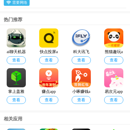
需要网络
热门推荐
ai聊天机器
快点投屏a
科大讯飞
熊猫趣玩a
查看
查看
查看
查看
人
pp
语音引擎
pp官方版
最新版
掌上盖雅
赚点app
小啄赚钱a
易次元app
查看
查看
查看
查看
考勤app官
pp
方版
相关应用