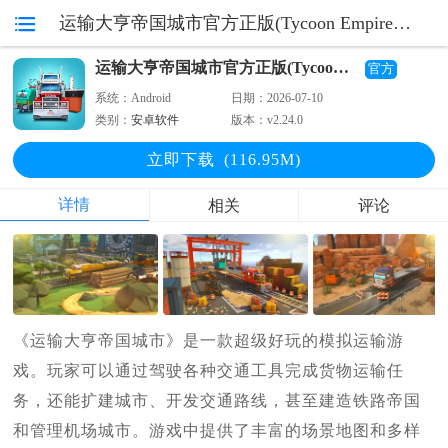
运输大亨帝国城市官方正版(Tycoon Empire) v2.24.0
运输大亨帝国城市官方正版(Tycoon Empire)
官方
系统：
Android
日期：
2026-07-10
类别：
安卓软件
版本：
v2.24.0
立即下
载
(116.95M)
详情
相关
评论
《运输大亨帝国城市》是一款超级好玩的模拟运输游
戏。玩家可以通过驾驶各种交通工具完成货物运输任
务，还能扩建城市、开发交通路线，甚至建造铁路帝国
和管理机场城市。游戏中提供了丰富的场景地图和多样