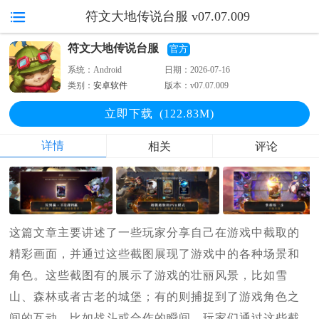
符文大地传说台服 v07.07.009
符文大地传说台服
官方
系统：
Android
日期：
2026-07-16
类别：
安卓软件
版本：
v07.07.009
立即下
载
(122.83M)
详情
相关
评论
这篇文章主要讲述了一些玩家分享自己在游戏中截取的
精彩画面，并通过这些截图展现了游戏中的各种场景和
角色。这些截图有的展示了游戏的壮丽风景，比如雪
山、森林或者古老的城堡；有的则捕捉到了游戏角色之
间的互动，比如战斗或合作的瞬间。玩家们通过这些截