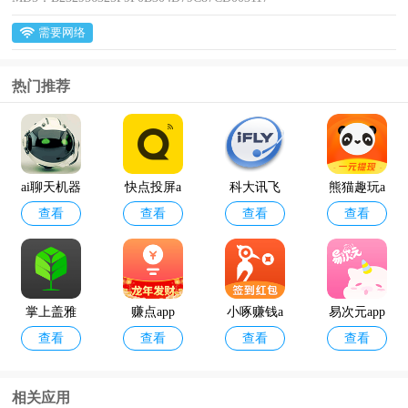
需要网络
热门推荐
ai聊天机器
快点投屏a
科大讯飞
熊猫趣玩a
查看
查看
查看
查看
人
pp
语音引擎
pp官方版
最新版
掌上盖雅
赚点app
小啄赚钱a
易次元app
查看
查看
查看
查看
考勤app官
pp
方版
相关应用