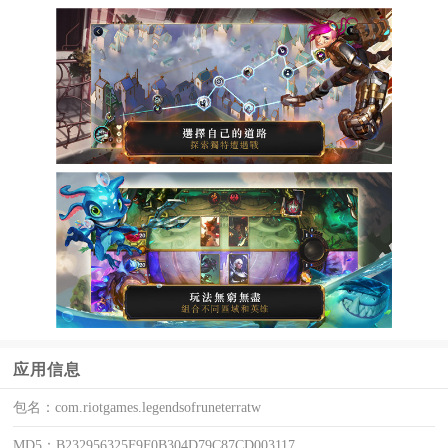
应用信息
包名：
com.riotgames.legendsofruneterratw
MD5：
B232956325F9F0B304D79C87CD003117