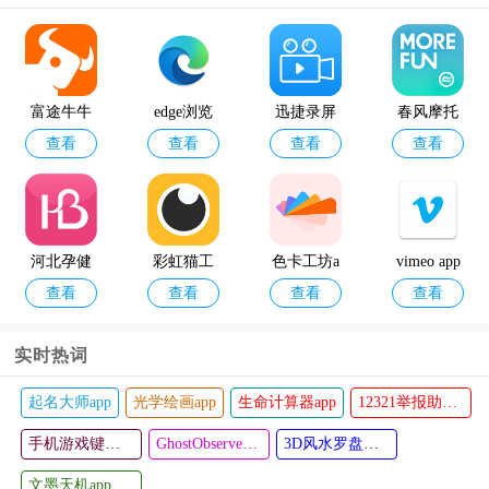
12398能源
geektyper
查看
查看
监管热线a
模拟黑客
pp官方版
软件手机
富途牛牛
edge浏览
迅捷录屏
春风摩托
版
查看
查看
查看
查看
行情软件
器谷歌版
大师官方
车软件(cf
手机版
最新版
moto)
河北孕健
彩虹猫工
色卡工坊a
vimeo app
查看
查看
查看
查看
康官方app
具箱软件a
pp
最新版
pp
实时热词
起名大师app
光学绘画app
生命计算器app
12321举报助手app
比邻云盘
智汇富海a
查看
查看
官方版
手机游戏键盘模拟器(Game Keyboard+)
pp最新版
GhostObserver鬼魂探测器最新版
3D风水罗盘手机版
文墨天机app最新版