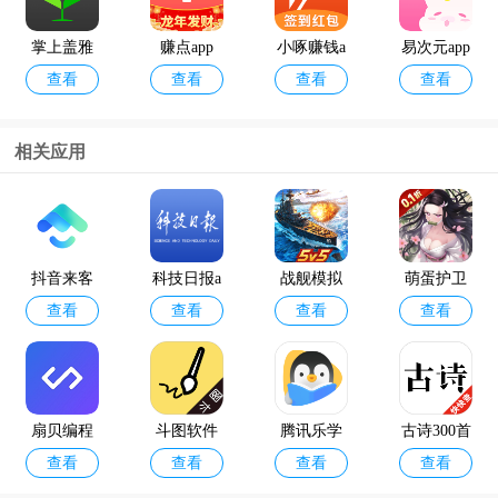
掌上盖雅
赚点app
小啄赚钱a
易次元app
查看
查看
查看
查看
考勤app官
pp
方版
相关应用
12398能源
geektyper
查看
查看
监管热线a
模拟黑客
pp官方版
软件手机
抖音来客
科技日报a
战舰模拟
萌蛋护卫
版
查看
查看
查看
查看
pp官方版
器手机版
队0.1折手
游
扇贝编程
斗图软件
腾讯乐学
古诗300首
查看
查看
查看
查看
手机版
小鹅官方
大全app
版