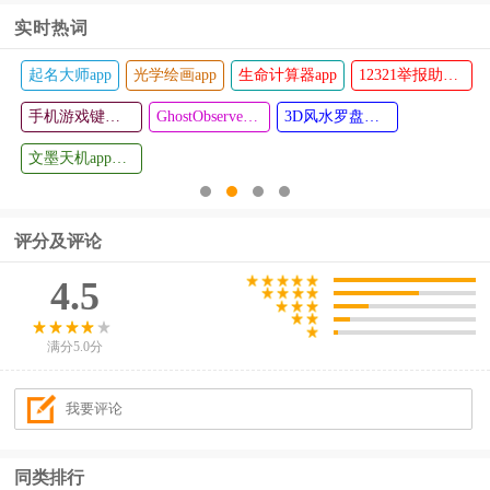
实时热词
12321举报助手app
文墨天机紫薇斗数app
易次元编辑器手机版
闲侠拍立赚app
i知否软件
去云吧云
查看
查看
3D风水罗盘手机版
手机
配音变声器手机版
魔幻粒子浪漫表白
表情王国
王者重复名生成器
拼任务app
评分及评论
4.5
满分5.0分
同类排行