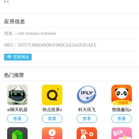
口
应用信息
包名：
com.trueaxis.trueskate
MD5：
5FFF7C886D49D81F90DC6A2442EB1AEE
需要网络
热门推荐
ai聊天机器
快点投屏a
科大讯飞
熊猫趣玩a
查看
查看
查看
查看
人
pp
语音引擎
pp官方版
最新版