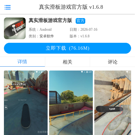
真实滑板游戏官方版 v1.6.8
真实滑板游戏官方版
官方
系统：
Android
日期：
2026-07-16
类别：
安卓软件
版本：
v1.6.8
立即下
载
(76.16M)
详情
相关
评论