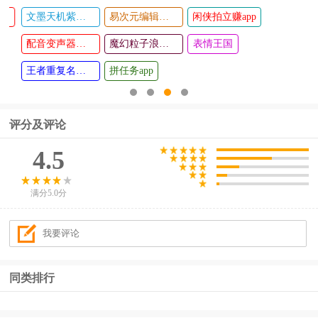
文墨天机紫薇斗数app
易次元编辑器手机版
闲侠拍立赚app
尚修修防
大茶肆app
查看
查看
水
配音变声器手机版
魔幻粒子浪漫表白
表情王国
王者重复名生成器
拼任务app
评分及评论
4.5
满分5.0分
同类排行