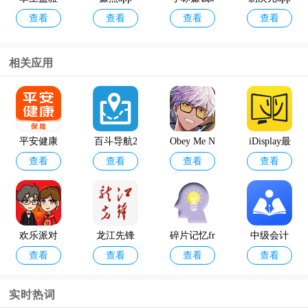
查看
查看
查看
查看
考勤app官
pp
方版
相关应用
12398能源
geektyper
查看
查看
监管热线a
模拟黑客
pp官方版
软件手机
平安健康
百斗导航2
Obey Me N
iDisplay最
版
查看
查看
查看
查看
保险官方
024最新版
ightbringer
新版
版app
官方正版
欢乐派对
龙江先锋
碎片记忆fr
中级会计
查看
查看
查看
查看
破解版
网
agmerory
职称题库a
pp
实时热词