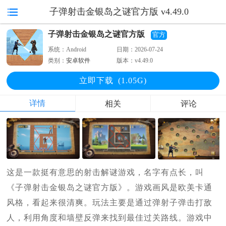
子弹射击金银岛之谜官方版 v4.49.0
子弹射击金银岛之谜官方版
官方
系统：
Android
日期：
2026-07-24
类别：
安卓软件
版本：
v4.49.0
立即下
载
(1.05G)
详情
相关
评论
这是一款挺有意思的射击解谜游戏，名字有点长，叫
《子弹射击金银岛之谜官方版》。游戏画风是欧美卡通
风格，看起来很清爽。玩法主要是通过弹射子弹击打敌
人，利用角度和墙壁反弹来找到最佳过关路线。游戏中