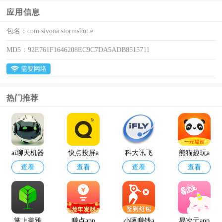
应用信息
包名：
com.sivona.stormshot.e
MD5：
92E761F1646208EC9C7DA5ADB8515711
需要网络
热门推荐
ai聊天机器
快点投屏a
科大讯飞
熊猫趣玩a
查看
查看
查看
查看
人
pp
语音引擎
pp官方版
最新版
掌上盖雅
赚点app
小啄赚钱a
易次元app