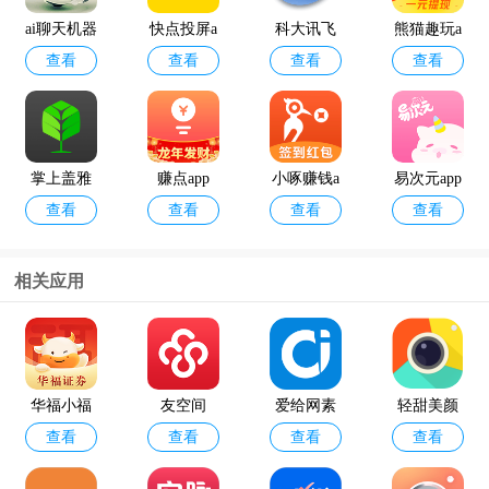
ai聊天机器
快点投屏a
科大讯飞
熊猫趣玩a
查看
查看
查看
查看
人
pp
语音引擎
pp官方版
最新版
掌上盖雅
赚点app
小啄赚钱a
易次元app
查看
查看
查看
查看
考勤app官
pp
方版
相关应用
12398能源
geektyper
查看
查看
监管热线a
模拟黑客
pp官方版
软件手机
华福小福
友空间
爱给网素
轻甜美颜
版
查看
查看
查看
查看
牛
材官方版a
相机
pp