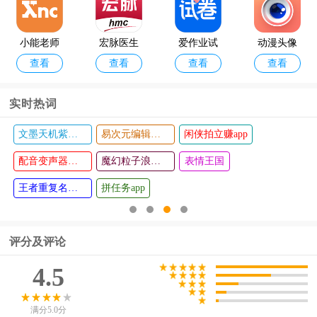
小能老师
宏脉医生
爱作业试
动漫头像
查看
查看
查看
查看
官方版
卷宝软件
生成器手
机版
实时热词
文墨天机紫薇斗数app
易次元编辑器手机版
闲侠拍立赚app
我爱提词
阿弥影视A
查看
查看
器app
配音变声器手机版
PP
魔幻粒子浪漫表白
表情王国
王者重复名生成器
拼任务app
评分及评论
4.5
满分5.0分