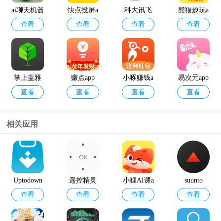
ai聊天机器
快点投屏a
科大讯飞
熊猫趣玩a
查看
查看
查看
查看
人
pp
语音引擎
pp官方版
最新版
掌上盖雅
赚点app
小啄赚钱a
易次元app
查看
查看
查看
查看
考勤app官
pp
方版
相关应用
12398能源
geektyper
查看
查看
监管热线a
模拟黑客
pp官方版
软件手机
Uptodown
遥控精灵
小狸AI课a
suunto
版
查看
查看
查看
查看
应用商店
手机版
pp最新版