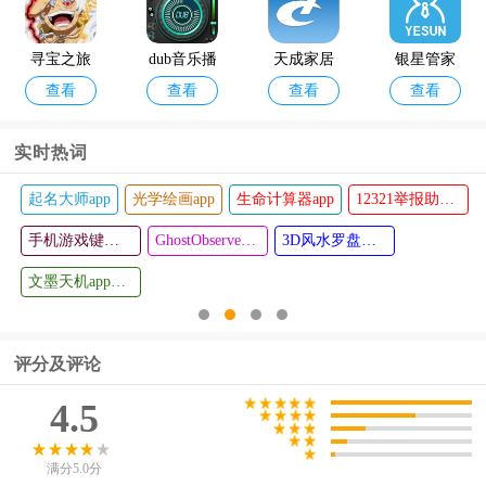
寻宝之旅
dub音乐播
天成家居
银星管家
查看
查看
查看
查看
(0.1折送满
放器最新
软件
助手app
星路飞)
纯净版
实时热词
p
光学绘画app
生命计算器app
12321举报助手app
文墨天机紫薇斗数app
i大护职院
安果屏幕
查看
查看
手机游戏键盘模拟器(Game Keyboard+)
APP
GhostObserver鬼魂探测器最新版
亮度调节
3D风水罗盘手机版
配音变声器手机版
手机版
文墨天机app最新版
王者重复名生成器
评分及评论
4.5
满分5.0分