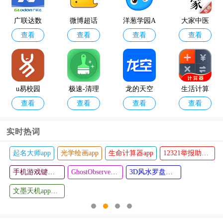
监管热线a
模拟黑客
pp官方版
软件手机
广联达数
微博超话
洋葱学园A
大家中医
版
查看
查看
查看
查看
字运维
官方版
PP2024最
手机版
新版
u易校园
极速-清理
龙的天空
生活计算
查看
查看
查看
查看
管家官方
新版论坛
器软件
免费版
实时热词
起名大师app
光学绘画app
生命计算器app
12321举报助手app
江苏省音
月匣App
查看
查看
乐家协会
手机游戏键盘模拟器(Game Keyboard+)
GhostObserver鬼魂探测器最新版
3D风水罗盘手机版
考级2023
文墨天机app最新版