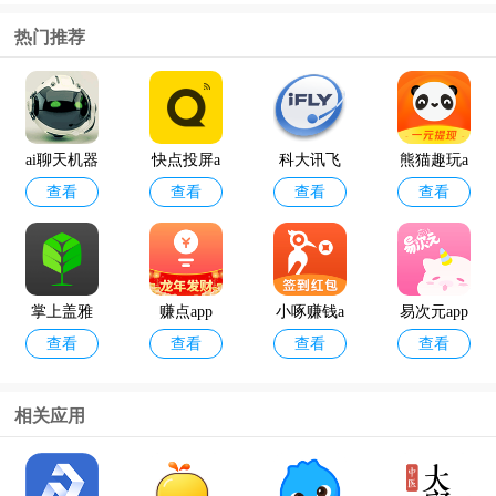
热门推荐
ai聊天机器
快点投屏a
科大讯飞
熊猫趣玩a
查看
查看
查看
查看
人
pp
语音引擎
pp官方版
最新版
掌上盖雅
赚点app
小啄赚钱a
易次元app
查看
查看
查看
查看
考勤app官
pp
方版
相关应用
12398能源
geektyper
查看
查看