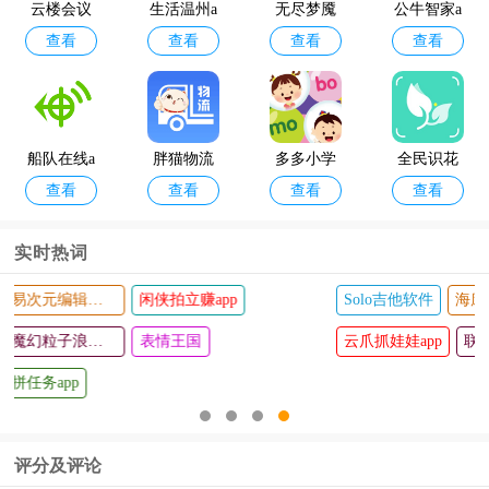
云楼会议
生活温州a
无尽梦魇
公牛智家a
版
查看
查看
查看
查看
室
pp
最新版(Ne
pp最新版
verending
本(mosho
Nightmare
me)
s)
船队在线a
胖猫物流
多多小学
全民识花
查看
查看
查看
查看
pp官方版
司机版
拼音点读
软件
官方版
实时热词
Solo吉他软件
海康威视停车厂管理平台
模拟来电精灵app
苏测智能
吉鹿力招
查看
查看
云爪抓娃娃app
称重系统
聘求职
联企e家app官方版
手机版
评分及评论