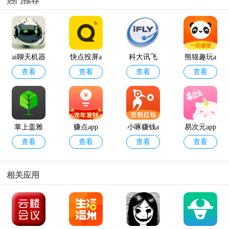
热门推荐
ai聊天机器
快点投屏a
科大讯飞
熊猫趣玩a
查看
查看
查看
查看
人
pp
语音引擎
pp官方版
最新版
掌上盖雅
赚点app
小啄赚钱a
易次元app
查看
查看
查看
查看
考勤app官
pp
方版
相关应用
12398能源
geektyper
查看
查看
监管热线a
模拟黑客
pp官方版
软件手机