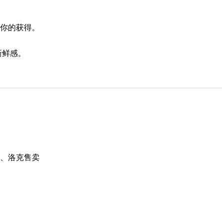
。
着你的获得。
新鲜感。
奥拉、洛克售卖