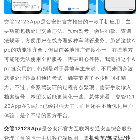
交管12123App是公安部官方推出的一款手机应用，主
要功能包括处理交通违法、预约驾考、缴纳罚款、查询
法规等，方便用户在线办理多种车驾管业务。虽然这款A
pp的功能很齐全，但目前各地推广进度不一，有些地方
可能还无法使用全部服务，需要耐心等待。我觉得这个A
pp挺实用的，特别是对于异地车主来说，不用来回奔波
就能处理违章和预约考试，确实节省了不少时间和精
力。不过，备案驾驶证的过程有点繁琐，需要手动输入
档案编号，希望以后能更简化一些。总体来看，交管121
23App在功能上已经很强大了，而且还在不断优化用户
体验，是个不错的官方平台。
交管12123App
是公安部官方互联网交通安全综合服务
管理平台的唯一手机客户端应用，集
机动车/驾驶证/违