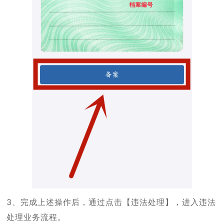
3、完成上述操作后，通过点击【违法处理】，进入违法
处理业务流程。