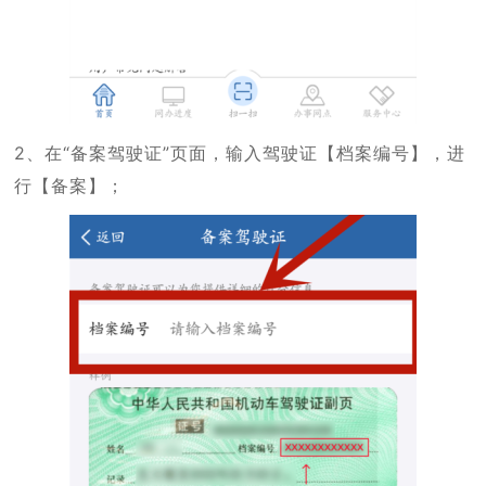
2、在“备案驾驶证”页面，输入驾驶证【档案编号】，进
行【备案】；