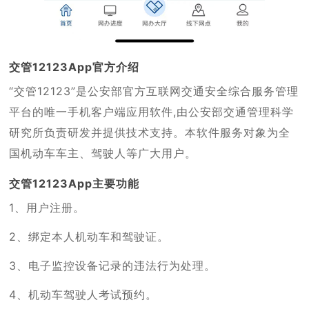
交管12123App官方介绍
“交管12123”是公安部官方互联网交通安全综合服务管理
平台的唯一手机客户端应用软件,由公安部交通管理科学
研究所负责研发并提供技术支持。本软件服务对象为全
国机动车车主、驾驶人等广大用户。
交管12123App主要功能
1、用户注册。
2、绑定本人机动车和驾驶证。
3、电子监控设备记录的违法行为处理。
4、机动车驾驶人考试预约。