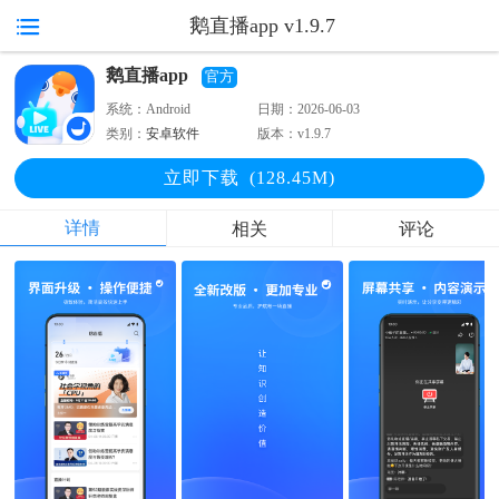
鹅直播app v1.9.7
鹅直播app
官方
系统：
Android
日期：
2026-06-03
类别：
安卓软件
版本：
v1.9.7
立即下
载
(128.45M)
详情
相关
评论