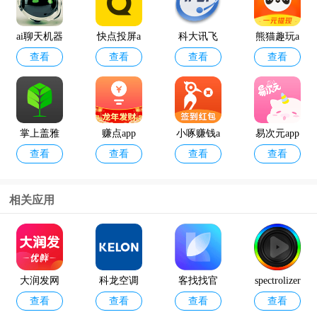
ai聊天机器
快点投屏a
科大讯飞
熊猫趣玩a
查看
查看
查看
查看
人
pp
语音引擎
pp官方版
最新版
掌上盖雅
赚点app
小啄赚钱a
易次元app
查看
查看
查看
查看
考勤app官
pp
方版
相关应用
12398能源
geektyper
查看
查看
监管热线a
模拟黑客
pp官方版
软件手机
大润发网
科龙空调
客找找官
spectrolizer
版
查看
查看
查看
查看
上购物app
手机万能
方
mu-sic汉化