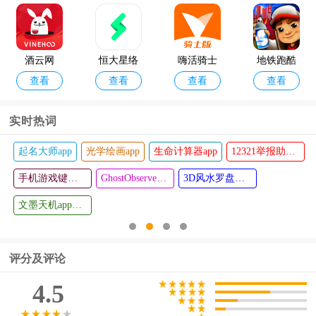
(大润发优
遥控器app
版
鲜)
(科龙智能
空调)
酒云网
恒大星络
嗨活骑士
地铁跑酷
查看
查看
查看
查看
充电
软件(麦芽
黑化版本
田骑士版)
实时热词
起名大师app
光学绘画app
生命计算器app
12321举报助手app
梨园行戏
逃离塔底
查看
查看
曲HD版
手机游戏键盘模拟器(Game Keyboard+)
游戏
GhostObserver鬼魂探测器最新版
3D风水罗盘手机版
文墨天机app最新版
评分及评论
4.5