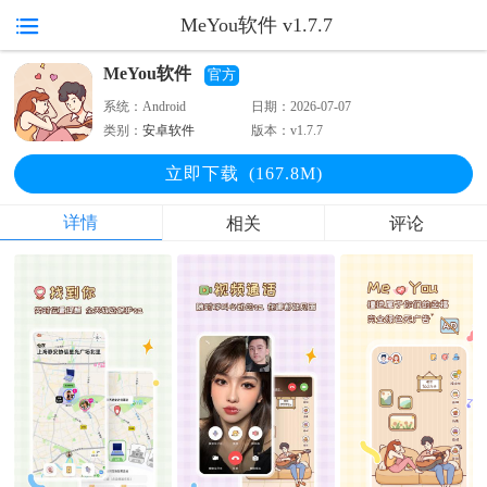
MeYou软件 v1.7.7
MeYou软件
官方
系统：
Android
日期：
2026-07-07
类别：
安卓软件
版本：
v1.7.7
立即下
载
(167.8M)
详情
相关
评论