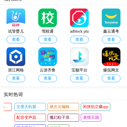
12398能源
geektyper
查看
查看
监管热线a
模拟黑客
pp官方版
软件手机
试管婴儿
驾校通
adblock plu
鑫云通考
版
查看
查看
查看
查看
s安卓版
勤
浙江网格
云游齐鲁
宝舰平台
爆侃网文
查看
查看
查看
查看
数字化管
平台
软件平台
理平台
实时热词
文墨天机紫薇斗数app
易次元编辑器手机版
闲侠拍立赚app
2024新年
moovit中
查看
查看
人生重启
配音变声器手机版
文版(智能
魔幻粒子浪漫表白
表情王国
计划
公交)