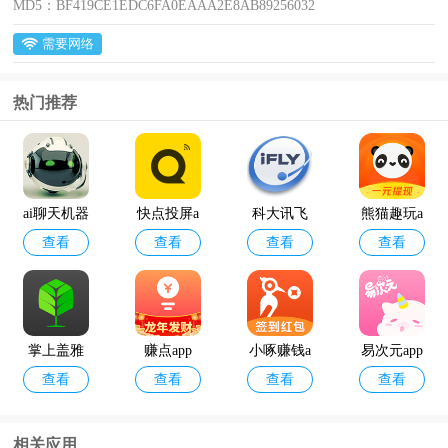
MD5：
BF419CE1EDC6FA0EAAA2E8AB89256032
需要网络
热门推荐
ai聊天机器
快点投屏a
科大讯飞
熊猫趣玩a
查看
查看
查看
查看
人
pp
语音引擎
pp官方版
最新版
掌上盖雅
赚点app
小啄赚钱a
易次元app
查看
查看
查看
查看
考勤app官
pp
方版
相关应用