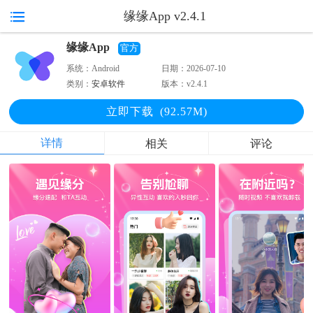
缘缘App v2.4.1
缘缘App
官方
系统：
Android
日期：
2026-07-10
类别：
安卓软件
版本：
v2.4.1
立即下
载
(92.57M)
详情
相关
评论