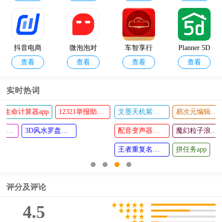
抖音电商
微泡泡对
车智享行
Planner 5D
查看
查看
查看
查看
商家版本
讲机
车记录仪
手机中文
(抖店)
官方版
版
实时热词
12321举报助手app
文墨天机紫薇斗数app
易次元编辑器手机版
闲侠拍立赚app
全局复制
英语小说
查看
查看
模块(unive
配音变声器手机版
阅读软件
魔幻粒子浪漫表白
表情王国
rsal copy)
(英语看书)
王者重复名生成器
拼任务app
评分及评论
4.5