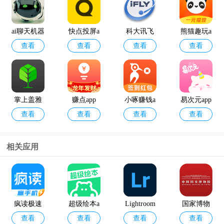
ai聊天机器
快点投屏a
科大讯飞
熊猫趣玩a
查看
查看
查看
查看
人
pp
语音引擎
pp官方版
最新版
掌上盖雅
赚点app
小啄赚钱a
易次元app
查看
查看
查看
查看
考勤app官
pp
方版
相关应用
12398能源
geektyper
查看
查看
监管热线a
模拟黑客
pp官方版
软件手机
疯读极速
超级绘本a
Lightroom
国家博物
版
查看
查看
查看
查看
版
pp
高级版
馆