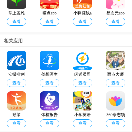
掌上盖雅
赚点app
小啄赚钱a
易次元app
查看
查看
查看
查看
考勤app官
pp
方版
相关应用
12398能源
geektyper
查看
查看
监管热线a
模拟黑客
pp官方版
软件手机
安徽省创
创想医生
闪送员司
面点大师
版
查看
查看
查看
查看
业服务云
机端app
游戏最新
平台2024
版
最新版
勤策
体检报告
小学英语
360杂志锁
查看
查看
查看
查看
助手app
同步学堂
屏