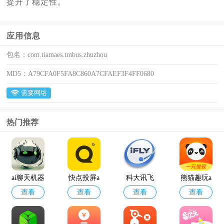
提升了稳定性。
应用信息
包名：
com.tiamaes.tmbus.zhuzhou
MD5：
A79CFA0F5FA8C860A7CFAEF3F4FF0680
需要网络
热门推荐
ai聊天机器
快点投屏a
科大讯飞
熊猫趣玩a
查看
查看
查看
查看
人
pp
语音引擎
pp官方版
最新版