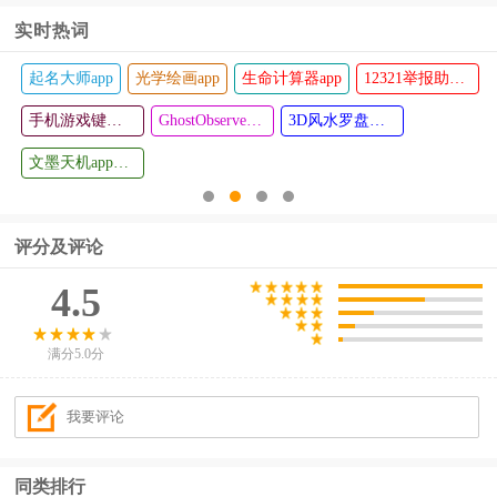
实时热词
起名大师app
光学绘画app
生命计算器app
12321举报助手app
秀美新丰
智邦学车
查看
查看
官方版
手机游戏键盘模拟器(Game Keyboard+)
软件
GhostObserver鬼魂探测器最新版
3D风水罗盘手机版
文墨天机app最新版
评分及评论
4.5
满分5.0分
同类排行