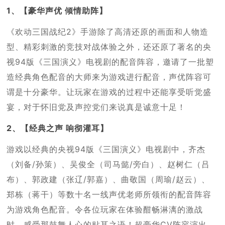
1、【豪华声优 倾情助阵】
《欢动三国战纪2》手游除了高清还原的画面和人物造
型、精彩刺激的竞技对战体验之外，还还原了著名的央
视94版《三国演义》电视剧的配音阵容，邀请了一批塑
造经典角色配音的大师来为游戏进行配音，声优阵容可
谓是十分豪华。让玩家在游戏的过程中还能享受听觉盛
宴，对于怀旧党及声控党们来说真是诚意十足！
2、【经典之声 响彻灌耳】
游戏以经典的央视94版《三国演义》电视剧中，齐杰
（刘备/孙策）、吴俊全（司马懿/旁白）、赵树仁（吕
布）、郭政建（张辽/郭嘉）、曲敬国（周瑜/赵云）、
郑栋（蒋干）等数十名一线声优老师所领衔的配音阵容
为游戏角色配音。令各位玩家在体验酣畅淋漓的激战
时，感受那鼓舞人心的贴耳之语！超豪华CV阵容演出，