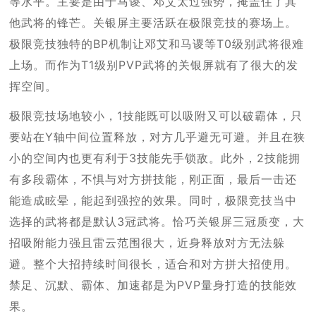
等水平。主要是由于马谡、邓艾太过强势，掩盖住了其
他武将的锋芒。关银屏主要活跃在极限竞技的赛场上。
极限竞技独特的BP机制让邓艾和马谡等T0级别武将很难
上场。而作为T1级别PVP武将的关银屏就有了很大的发
挥空间。
极限竞技场地较小，1技能既可以吸附又可以破霸体，只
要站在Y轴中间位置释放，对方几乎避无可避。并且在狭
小的空间内也更有利于3技能先手锁敌。此外，2技能拥
有多段霸体，不惧与对方拼技能，刚正面，最后一击还
能造成眩晕，能起到强控的效果。同时，极限竞技当中
选择的武将都是默认3冠武将。恰巧关银屏三冠质变，大
招吸附能力强且雷云范围很大，近身释放对方无法躲
避。整个大招持续时间很长，适合和对方拼大招使用。
禁足、沉默、霸体、加速都是为PVP量身打造的技能效
果。