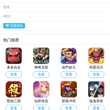
包名：
MD5：
需要网络
热门推荐
多多自走
神将无双
葫芦娃九
闲置启示
查看
查看
查看
查看
棋官方版
最新版
游版
录手游
怒焰三国
仙弈传说
部落冲突
猛鬼宿舍
查看
查看
查看
查看
杀oppo版
手游taptap
破解版202
最新版破