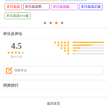
查看
查看
末日血战
牌魔潮官
后室手游
末日血战果盘版
末日血战破解版无限钻石2024
末日血战正版
方版
末日血战vivo版
评分及评论
4.5
满分5.0分
同类排行
返回首页