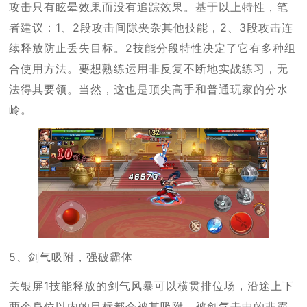
攻击只有眩晕效果而没有追踪效果。基于以上特性，笔
者建议：1、2段攻击间隙夹杂其他技能，2、3段攻击连
续释放防止丢失目标。2技能分段特性决定了它有多种组
合使用方法。要想熟练运用非反复不断地实战练习，无
法得其要领。当然，这也是顶尖高手和普通玩家的分水
岭。
5、剑气吸附，强破霸体
关银屏1技能释放的剑气风暴可以横贯排位场，沿途上下
两个身位以内的目标都会被其吸附。被剑气击中的非霸