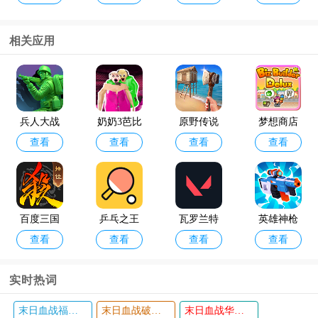
4年最新版
解版
(Null’s Cla
相关应用
sh)
咸鱼之王
金铲铲之
查看
查看
最新版本
战体验服
官方版202
兵人大战
奶奶3芭比
原野传说
梦想商店
4
查看
查看
查看
查看
折扣端
版
史前万年
街物语破
手游最新
解版无限
版本
硬币爱心
版
百度三国
乒乓之王
瓦罗兰特
英雄神枪
查看
查看
查看
查看
杀手机互
手游测试
手小游戏
通版
版
实时热词
末日血战福利版
末日血战破解版无限钻石无限金币版
末日血战华为版
魔剑士卡
闭店事件