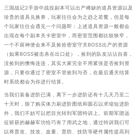
三国战记2手游中战役副本可以出产稀缺的道具资源以及
珍贵的道具兑换券，玩家往往会为之趋之若鹜，但是每
个玩家往往会遇见一个问题即：上述道具资源一般都会
出现在每个副本关卡密室中，而密室范围都比较狭窄，
一个不留神便会来不及捡拾密室守关BOSS出产的资源
（如果BOSS被击杀在出口处），捡到的队友沾沾自喜，
没捡到的懊悔连连，其实大家完全不用紧张是否捡到资
源，只要你通过了密室不管捡到与否，在最后通关结算
时系统都会为你进行结算。
当我们装备进阶已满，离下一步进阶还有十几天乃至二
十天时，除了购买体力刷进阶图纸和圆石以求缩短进阶
外，我们不妨可以把目光转到军团特训上。前期军团远
征斩获的赫赫军功恰巧有了用武之地，通过特训我们可
以将普攻、技攻、血量、普防、技防等硬件属性提高到