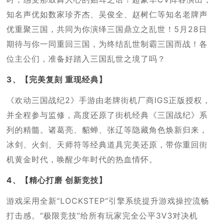
知名声优如数家珍齐杰、吴俊全、赵树仁等知名老牌声
优重聚三国，共同为你演绎三国鼎立之乱世！5月28日
期待与你一同重回三国，为终结乱世制霸三国而战！各
位主公们，准备好踏入三国乱世之境了吗？
3、【完美复刻 重现经典】
《欢动三国战纪2》手游由老牌街机厂商IGS正版授权，
并全程参与监修，高度还原了街机经典《三国战纪》系
列的精髓。诸葛亮、貂蝉、张辽等隐藏角色焕新归来，
冰剑、火剑、天师符等经典道具完美还原，带你重回街
机黄金时代，唤醒少年时代的热血情怀。
4、【精心打磨 创新竞技】
游戏采用全新“LOCKSTEP”引擎系统提升游戏操控流畅
打击感。“极限竞技”给所有玩家完全公平3V3对决机