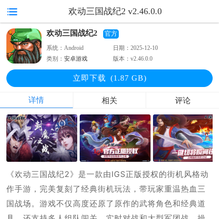
欢动三国战纪2 v2.46.0.0
欢动三国战纪2
官方
系统：
Android
日期：
2025-12-10
类别：
安卓游戏
版本：
v2.46.0.0
立即下
载
(1.87 GB)
详情
相关
评论
《欢动三国战纪2》是一款由IGS正版授权的街机风格动
作手游，完美复刻了经典街机玩法，带玩家重温热血三
国战场。游戏不仅高度还原了原作的武将角色和经典道
具，还支持多人组队闯关、实时对战和大型军团战，操