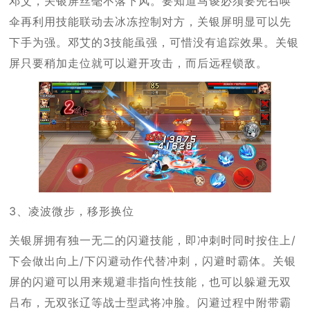
邓艾，关银屏丝毫不落下风。要知道马谡必须要先召唤
伞再利用技能联动去冰冻控制对方，关银屏明显可以先
下手为强。邓艾的3技能虽强，可惜没有追踪效果。关银
屏只要稍加走位就可以避开攻击，而后远程锁敌。
3、凌波微步，移形换位
关银屏拥有独一无二的闪避技能，即冲刺时同时按住上/
下会做出向上/下闪避动作代替冲刺，闪避时霸体。关银
屏的闪避可以用来规避非指向性技能，也可以躲避无双
吕布，无双张辽等战士型武将冲脸。闪避过程中附带霸