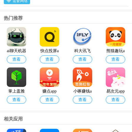
需要网络
热门推荐
ai聊天机器
快点投屏a
科大讯飞
熊猫趣玩a
查看
查看
查看
查看
人
pp
语音引擎
pp官方版
最新版
掌上盖雅
赚点app
小啄赚钱a
易次元app
查看
查看
查看
查看
考勤app官
pp
方版
相关应用
12398能源
geektyper