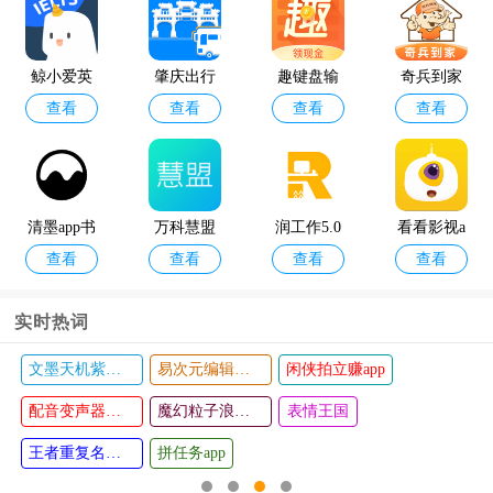
查看
查看
监管热线a
模拟黑客
pp官方版
软件手机
鲸小爱英
肇庆出行
趣键盘输
奇兵到家
版
查看
查看
查看
查看
语
入法最新
安装接单
版
平台app官
方版最新
版
清墨app书
万科慧盟
润工作5.0
看看影视a
查看
查看
查看
查看
源
供应商门
最新版本
pp去广告
户app
最新版本
实时热词
文墨天机紫薇斗数app
易次元编辑器手机版
闲侠拍立赚app
安阳市人
优剪辑app
查看
查看
大最新版
配音变声器手机版
魔幻粒子浪漫表白
表情王国
王者重复名生成器
拼任务app