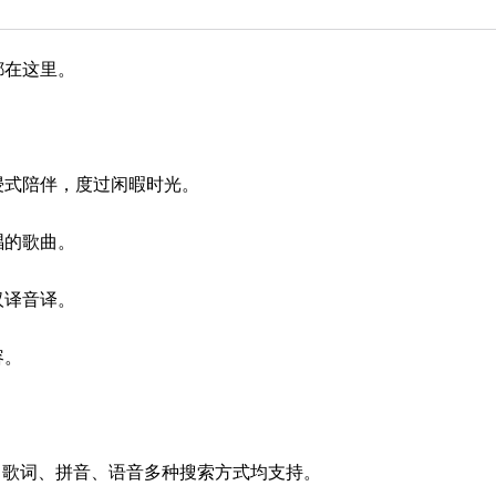
都在这里。
。
浸式陪伴，度过闲暇时光。
唱的歌曲。
汉译音译。
容。
。
、歌词、拼音、语音多种搜索方式均支持。