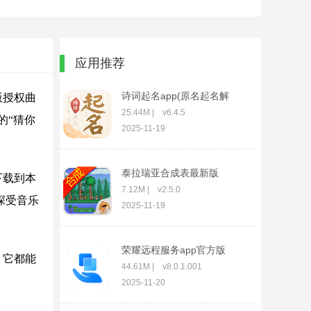
应用推荐
诗词起名app(原名起名解
版授权曲
名宝宝取名)
25.44M | v6.4.5
的“猜你
2025-11-19
泰拉瑞亚合成表最新版
下载到本
7.12M | v2.5.0
深受音乐
2025-11-19
荣耀远程服务app官方版
，它都能
44.61M | v8.0.1.001
2025-11-20