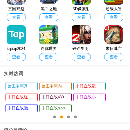
官方版202
三国戏赵
黑白之地
3D像素射
超级大冒
4
查看
查看
查看
查看
云传oppo
官方版
击最新版
险游戏手
版
机版
taptap2024
迷你世界
破碎黎明2
末日逃亡
查看
查看
查看
查看
最新版
枪战精英
高清版内
国际服202
购破解版
实时热词
4
末日血战福利版
末日血战破解版无限钻石无限金币版
末日血战华为版
火柴人联
滚动的天
查看
查看
盟3最新版
末日血战
空faded re
末日血战果盘版
末日血战破解版无限钻石2024
末日血战
本
mix版本
末日血战vivo版