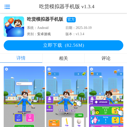
吃货模拟器手机版 v1.3.4
吃货模拟器手机版
官方
系统：
Android
日期：
2025-10-19
类别：
安卓游戏
版本：
v1.3.4
立即下
载
(82.56M)
详情
相关
评论