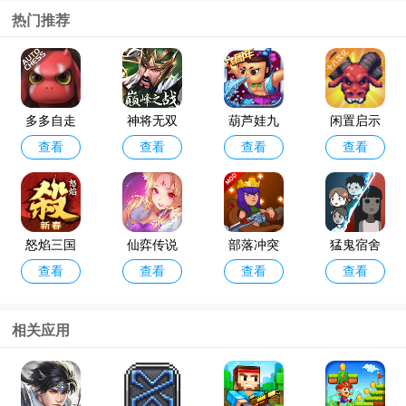
热门推荐
多多自走
神将无双
葫芦娃九
闲置启示
查看
查看
查看
查看
棋官方版
最新版
游版
录手游
怒焰三国
仙弈传说
部落冲突
猛鬼宿舍
查看
查看
查看
查看
杀oppo版
手游taptap
破解版202
最新版破
4年最新版
解版
(Null’s Cla
相关应用
sh)
咸鱼之王
金铲铲之
查看
查看
最新版本
战体验服